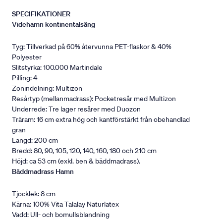
SPECIFIKATIONER
Videhamn kontinentalsäng
Tyg: Tillverkad på 60% återvunna PET-flaskor & 40%
Polyester
Slitstyrka: 100.000 Martindale
Pilling: 4
Zonindelning: Multizon
Resårtyp (mellanmadrass): Pocketresår med Multizon
Underrede: Tre lager resårer med Duozon
Träram: 16 cm extra hög och kantförstärkt från obehandlad
gran
Längd: 200 cm
Bredd: 80, 90, 105, 120, 140, 160, 180 och 210 cm
Höjd: ca 53 cm (exkl. ben & bäddmadrass).
Bäddmadrass Hamn
Tjocklek: 8 cm
Kärna: 100% Vita Talalay Naturlatex
Vadd: Ull- och bomullsblandning