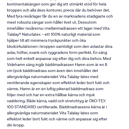
kontinentalsängen som ger dig ett utmärkt stöd för hela
kroppen och alla dess konturer, precis där du behöver det.
Med fyra resårlager får du en av marknadens stadigaste och
mest robusta sängar som håller livet ut. Dessutom
innehåller resårerna i mellanmadrassen ett lager med Vita
Talalay® Naturlatex – ett 100% naturligt material som
hjälper till att minimera tryckpunkter och öka
blodcirkulationen i kroppen samtidigt som den avlastar dina
axlar, höfter, svank och ryggradens form perfekt. En säng
som helt enkelt anpassar sig efter dig och dina behov. Med
Videhamn säng ingår bäddmadrassen Hamn som är en 8
cm tjock bäddmadrass som även den innehåller det
allergivänliga naturmaterialet Vita Talalay-latex med
ventilerande egenskaper som effektivt leder bort fukt och
värme. Hamn är en en luftig pikerad bäddmadrass som
följer med och har en extra hållbar kärna och mjuk
vaddering. Både kärna, vadd och stretchtyg är ÖKO-TEX
100 STANDARD certifierade. Bäddmadrassens kärna är i
allergivänliga naturmaterialet Vita Talalay-latex som
effektivt leder bort fukt och värme och anpassar sig efter
din kropp.