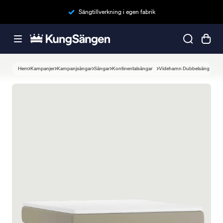
Sängtillverkning i egen fabrik
Hem
Kampanjer
Kampanjsängar
Sängar
Kontinentalsängar
Videhamn Dubbelsäng