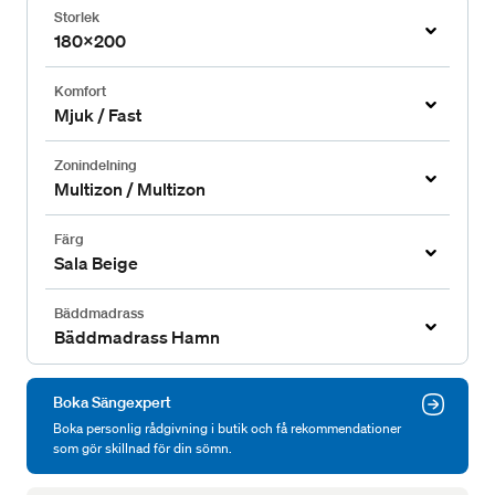
Storlek
180x200
Komfort
Mjuk / Fast
Zonindelning
Multizon / Multizon
Färg
Sala Beige
Bäddmadrass
Bäddmadrass Hamn
Boka Sängexpert
Boka personlig rådgivning i butik och få rekommendationer
som gör skillnad för din sömn.