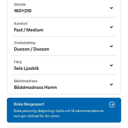
Storlek
160x210
Komfort
Fast / Medium
Zonindelning
Duozon / Duozon
Färg
Sala Ljusblå
Bäddmadrass
Bäddmadrass Hamn
Boka Sängexpert
Boka personlig rådgivning i butik och få rekommendationer
som gör skillnad för din sömn.