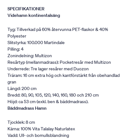
SPECIFIKATIONER
Videhamn kontinentalsäng
Tyg: Tillverkad på 60% återvunna PET-flaskor & 40%
Polyester
Slitstyrka: 100.000 Martindale
Pilling: 4
Zonindelning: Multizon
Resårtyp (mellanmadrass): Pocketresår med Multizon
Underrede: Tre lager resårer med Duozon
Träram: 16 cm extra hög och kantförstärkt från obehandlad
gran
Längd: 200 cm
Bredd: 80, 90, 105, 120, 140, 160, 180 och 210 cm
Höjd: ca 53 cm (exkl. ben & bäddmadrass).
Bäddmadrass Hamn
Tjocklek: 8 cm
Kärna: 100% Vita Talalay Naturlatex
Vadd: Ull- och bomullsblandning