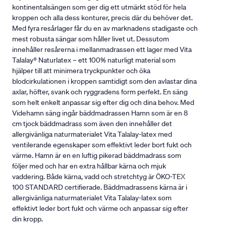
kontinentalsängen som ger dig ett utmärkt stöd för hela
kroppen och alla dess konturer, precis där du behöver det.
Med fyra resårlager får du en av marknadens stadigaste och
mest robusta sängar som håller livet ut. Dessutom
innehåller resårerna i mellanmadrassen ett lager med Vita
Talalay® Naturlatex – ett 100% naturligt material som
hjälper till att minimera tryckpunkter och öka
blodcirkulationen i kroppen samtidigt som den avlastar dina
axlar, höfter, svank och ryggradens form perfekt. En säng
som helt enkelt anpassar sig efter dig och dina behov. Med
Videhamn säng ingår bäddmadrassen Hamn som är en 8
cm tjock bäddmadrass som även den innehåller det
allergivänliga naturmaterialet Vita Talalay-latex med
ventilerande egenskaper som effektivt leder bort fukt och
värme. Hamn är en en luftig pikerad bäddmadrass som
följer med och har en extra hållbar kärna och mjuk
vaddering. Både kärna, vadd och stretchtyg är ÖKO-TEX
100 STANDARD certifierade. Bäddmadrassens kärna är i
allergivänliga naturmaterialet Vita Talalay-latex som
effektivt leder bort fukt och värme och anpassar sig efter
din kropp.