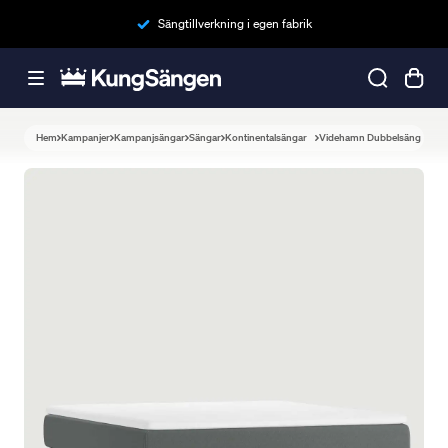
Sängtillverkning i egen fabrik
Hem
Kampanjer
Kampanjsängar
Sängar
Kontinentalsängar
Videhamn Dubbelsäng