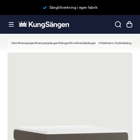
Sängtillverkning i egen fabrik
Hem
Kampanjer
Kampanjsängar
Sängar
Kontinentalsängar
Videhamn Dubbelsäng