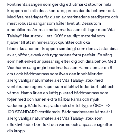
kontinentalsängen som ger dig ett utmärkt stöd för hela
kroppen och alla dess konturer, precis där du behöver det.
Med fyra resårlager får du en av marknadens stadigaste och
mest robusta sängar som håller livet ut. Dessutom
innehåller resårerna i mellanmadrassen ett lager med Vita
Talalay® Naturlatex – ett 100% naturligt material som
hjälper till att minimera tryckpunkter och öka
blodcirkulationen i kroppen samtidigt som den avlastar dina
axlar, höfter, svank och ryggradens form perfekt. En säng
som helt enkelt anpassar sig efter dig och dina behov. Med
Videhamn säng ingår bäddmadrassen Hamn som är en 8
cm tjock bäddmadrass som även den innehåller det
allergivänliga naturmaterialet Vita Talalay-latex med
ventilerande egenskaper som effektivt leder bort fukt och
värme. Hamn är en en luftig pikerad bäddmadrass som
följer med och har en extra hållbar kärna och mjuk
vaddering. Både kärna, vadd och stretchtyg är ÖKO-TEX
100 STANDARD certifierade. Bäddmadrassens kärna är i
allergivänliga naturmaterialet Vita Talalay-latex som
effektivt leder bort fukt och värme och anpassar sig efter
din kropp.