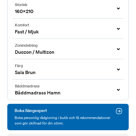
Storlek
160x210
Komfort
Fast / Mjuk
Zonindelning
Duozon / Multizon
Färg
Sala Brun
Bäddmadrass
Bäddmadrass Hamn
Boka Sängexpert
Boka personlig rådgivning i butik och få rekommendationer
som gör skillnad för din sömn.