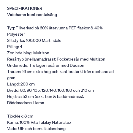
SPECIFIKATIONER
Videhamn kontinentalsäng
Tyg: Tillverkad på 60% återvunna PET-flaskor & 40%
Polyester
Slitstyrka: 100.000 Martindale
Pilling: 4
Zonindelning: Multizon
Resårtyp (mellanmadrass): Pocketresår med Multizon
Underrede: Tre lager resårer med Duozon
Träram: 16 cm extra hög och kantförstärkt från obehandlad
gran
Längd: 200 cm
Bredd: 80, 90, 105, 120, 140, 160, 180 och 210 cm
Höjd: ca 53 cm (exkl. ben & bäddmadrass).
Bäddmadrass Hamn
Tjocklek: 8 cm
Kärna: 100% Vita Talalay Naturlatex
Vadd: Ull- och bomullsblandning