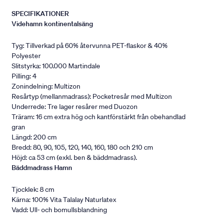
SPECIFIKATIONER
Videhamn kontinentalsäng
Tyg: Tillverkad på 60% återvunna PET-flaskor & 40%
Polyester
Slitstyrka: 100.000 Martindale
Pilling: 4
Zonindelning: Multizon
Resårtyp (mellanmadrass): Pocketresår med Multizon
Underrede: Tre lager resårer med Duozon
Träram: 16 cm extra hög och kantförstärkt från obehandlad
gran
Längd: 200 cm
Bredd: 80, 90, 105, 120, 140, 160, 180 och 210 cm
Höjd: ca 53 cm (exkl. ben & bäddmadrass).
Bäddmadrass Hamn
Tjocklek: 8 cm
Kärna: 100% Vita Talalay Naturlatex
Vadd: Ull- och bomullsblandning