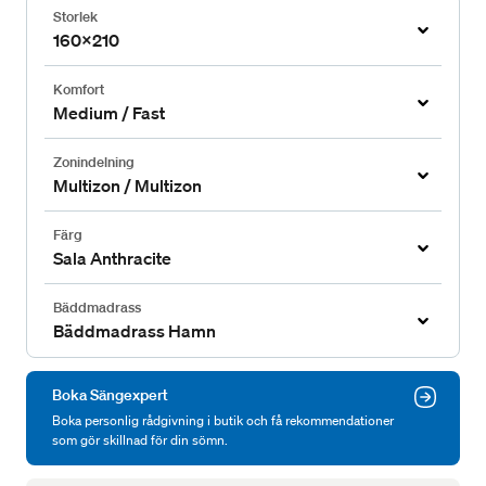
Storlek
160x210
Komfort
Medium / Fast
Zonindelning
Multizon / Multizon
Färg
Sala Anthracite
Bäddmadrass
Bäddmadrass Hamn
Boka Sängexpert
Boka personlig rådgivning i butik och få rekommendationer
som gör skillnad för din sömn.