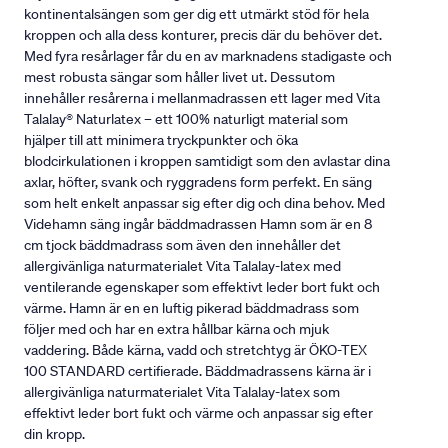
kontinentalsängen som ger dig ett utmärkt stöd för hela
kroppen och alla dess konturer, precis där du behöver det.
Med fyra resårlager får du en av marknadens stadigaste och
mest robusta sängar som håller livet ut. Dessutom
innehåller resårerna i mellanmadrassen ett lager med Vita
Talalay® Naturlatex – ett 100% naturligt material som
hjälper till att minimera tryckpunkter och öka
blodcirkulationen i kroppen samtidigt som den avlastar dina
axlar, höfter, svank och ryggradens form perfekt. En säng
som helt enkelt anpassar sig efter dig och dina behov. Med
Videhamn säng ingår bäddmadrassen Hamn som är en 8
cm tjock bäddmadrass som även den innehåller det
allergivänliga naturmaterialet Vita Talalay-latex med
ventilerande egenskaper som effektivt leder bort fukt och
värme. Hamn är en en luftig pikerad bäddmadrass som
följer med och har en extra hållbar kärna och mjuk
vaddering. Både kärna, vadd och stretchtyg är ÖKO-TEX
100 STANDARD certifierade. Bäddmadrassens kärna är i
allergivänliga naturmaterialet Vita Talalay-latex som
effektivt leder bort fukt och värme och anpassar sig efter
din kropp.