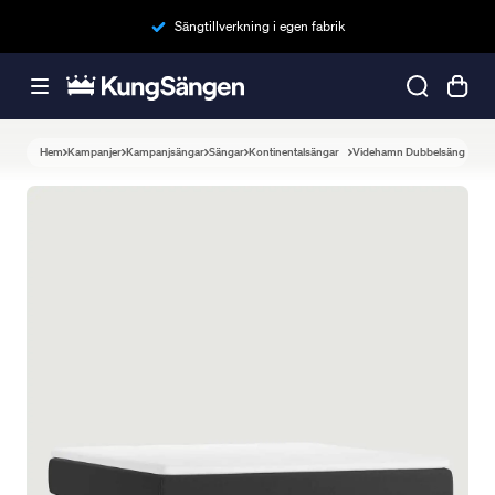
Sängtillverkning i egen fabrik
Hem
Kampanjer
Kampanjsängar
Sängar
Kontinentalsängar
Videhamn Dubbelsäng