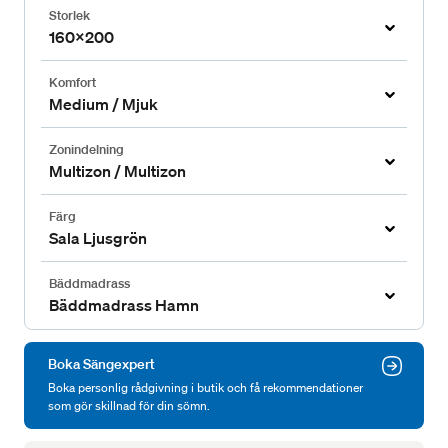
Storlek
160x200
Komfort
Medium / Mjuk
Zonindelning
Multizon / Multizon
Färg
Sala Ljusgrön
Bäddmadrass
Bäddmadrass Hamn
Boka Sängexpert
Boka personlig rådgivning i butik och få rekommendationer
som gör skillnad för din sömn.