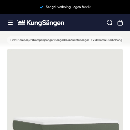
Sängtillverkning i egen fabrik
Hem
Kampanjer
Kampanjsängar
Sängar
Kontinentalsängar
Videhamn Dubbelsäng