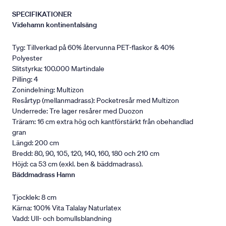
SPECIFIKATIONER
Videhamn kontinentalsäng
Tyg: Tillverkad på 60% återvunna PET-flaskor & 40%
Polyester
Slitstyrka: 100.000 Martindale
Pilling: 4
Zonindelning: Multizon
Resårtyp (mellanmadrass): Pocketresår med Multizon
Underrede: Tre lager resårer med Duozon
Träram: 16 cm extra hög och kantförstärkt från obehandlad
gran
Längd: 200 cm
Bredd: 80, 90, 105, 120, 140, 160, 180 och 210 cm
Höjd: ca 53 cm (exkl. ben & bäddmadrass).
Bäddmadrass Hamn
Tjocklek: 8 cm
Kärna: 100% Vita Talalay Naturlatex
Vadd: Ull- och bomullsblandning