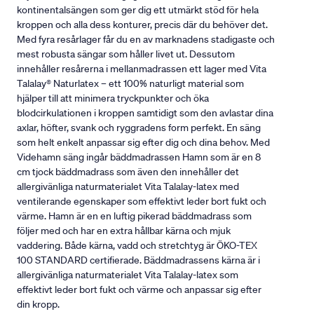
kontinentalsängen som ger dig ett utmärkt stöd för hela
kroppen och alla dess konturer, precis där du behöver det.
Med fyra resårlager får du en av marknadens stadigaste och
mest robusta sängar som håller livet ut. Dessutom
innehåller resårerna i mellanmadrassen ett lager med Vita
Talalay® Naturlatex – ett 100% naturligt material som
hjälper till att minimera tryckpunkter och öka
blodcirkulationen i kroppen samtidigt som den avlastar dina
axlar, höfter, svank och ryggradens form perfekt. En säng
som helt enkelt anpassar sig efter dig och dina behov. Med
Videhamn säng ingår bäddmadrassen Hamn som är en 8
cm tjock bäddmadrass som även den innehåller det
allergivänliga naturmaterialet Vita Talalay-latex med
ventilerande egenskaper som effektivt leder bort fukt och
värme. Hamn är en en luftig pikerad bäddmadrass som
följer med och har en extra hållbar kärna och mjuk
vaddering. Både kärna, vadd och stretchtyg är ÖKO-TEX
100 STANDARD certifierade. Bäddmadrassens kärna är i
allergivänliga naturmaterialet Vita Talalay-latex som
effektivt leder bort fukt och värme och anpassar sig efter
din kropp.