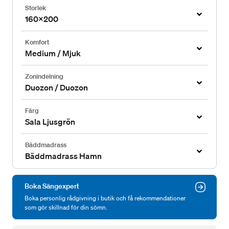
Storlek
160x200
Komfort
Medium / Mjuk
Zonindelning
Duozon / Duozon
Färg
Sala Ljusgrön
Bäddmadrass
Bäddmadrass Hamn
Boka Sängexpert
Boka personlig rådgivning i butik och få rekommendationer
som gör skillnad för din sömn.