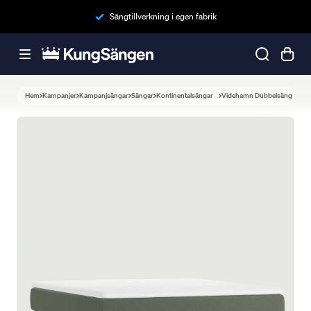
Sängtillverkning i egen fabrik
Hem
Kampanjer
Kampanjsängar
Sängar
Kontinentalsängar
Videhamn Dubbelsäng