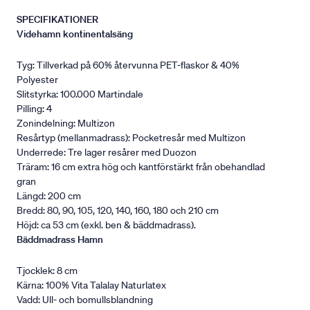
SPECIFIKATIONER
Videhamn kontinentalsäng
Tyg: Tillverkad på 60% återvunna PET-flaskor & 40%
Polyester
Slitstyrka: 100.000 Martindale
Pilling: 4
Zonindelning: Multizon
Resårtyp (mellanmadrass): Pocketresår med Multizon
Underrede: Tre lager resårer med Duozon
Träram: 16 cm extra hög och kantförstärkt från obehandlad
gran
Längd: 200 cm
Bredd: 80, 90, 105, 120, 140, 160, 180 och 210 cm
Höjd: ca 53 cm (exkl. ben & bäddmadrass).
Bäddmadrass Hamn
Tjocklek: 8 cm
Kärna: 100% Vita Talalay Naturlatex
Vadd: Ull- och bomullsblandning