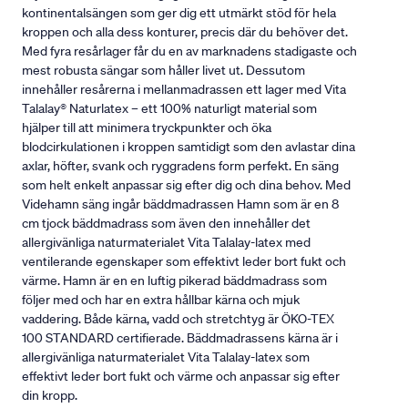
kontinentalsängen som ger dig ett utmärkt stöd för hela
kroppen och alla dess konturer, precis där du behöver det.
Med fyra resårlager får du en av marknadens stadigaste och
mest robusta sängar som håller livet ut. Dessutom
innehåller resårerna i mellanmadrassen ett lager med Vita
Talalay® Naturlatex – ett 100% naturligt material som
hjälper till att minimera tryckpunkter och öka
blodcirkulationen i kroppen samtidigt som den avlastar dina
axlar, höfter, svank och ryggradens form perfekt. En säng
som helt enkelt anpassar sig efter dig och dina behov. Med
Videhamn säng ingår bäddmadrassen Hamn som är en 8
cm tjock bäddmadrass som även den innehåller det
allergivänliga naturmaterialet Vita Talalay-latex med
ventilerande egenskaper som effektivt leder bort fukt och
värme. Hamn är en en luftig pikerad bäddmadrass som
följer med och har en extra hållbar kärna och mjuk
vaddering. Både kärna, vadd och stretchtyg är ÖKO-TEX
100 STANDARD certifierade. Bäddmadrassens kärna är i
allergivänliga naturmaterialet Vita Talalay-latex som
effektivt leder bort fukt och värme och anpassar sig efter
din kropp.