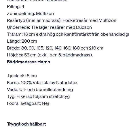
Pilling: 4
Zonindelning: Multizon
Resårtyp (mellanmadrass): Pocketresår med Multizon
Underrede: Tre lager resårer med Duozon
Träram: 16 cm extra hög och kantförstärkt från obehandlad g
Längd: 200 cm
Bredd: 80, 90, 105, 120, 140, 160, 180 och 210 cm
Höjd: ca 53 cm (exkl. ben & bäddmadrass).
Bäddmadrass Hamn
Tjocklek: 8 cm
Kärna: 100% Vita Talalay Naturlatex
Vadd: Ull- och bomullsblandning
Tyg: Pikerad följsam stretchtyg
Fodral avtagbart: Nej
Tryggt och hållbart