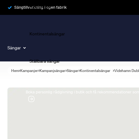
Ramsängar
Sängtillverkning i egen fabrik
Kontinentalsängar
Sängar
Ställbara sängar
Hem
Kampanjer
Kampanjsängar
Sängar
Kontinentalsängar
Videhamn Dub
Boka Sängexpert
Boka personlig rådgivning i butik och få rekommendationer som 