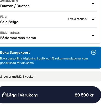
Zonindelning
Duozon / Duozon
Färg
Svala täcken
Sala Beige
Bäddmadrass
Bäddmadrass Hamn
Boka Sängexpert
Boka personlig rådgivning i butik och få rekommendationer som
gör skillnad för din sömn.
Leveranstid
2-3 veckor
Lägg i Varukorg
89 590 kr