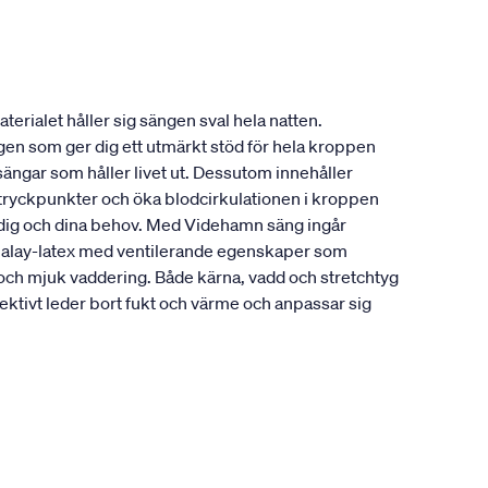
erialet håller sig sängen sval hela natten.
ngen som ger dig ett utmärkt stöd för hela kroppen
sängar som håller livet ut. Dessutom innehåller
a tryckpunkter och öka blodcirkulationen i kroppen
r dig och dina behov. Med Videhamn säng ingår
alalay-latex med ventilerande egenskaper som
 och mjuk vaddering. Både kärna, vadd och stretchtyg
ktivt leder bort fukt och värme och anpassar sig