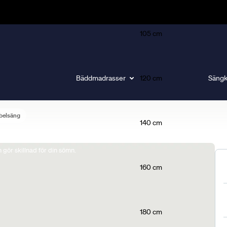
105 cm
Bäddmadrasser
120 cm
Sängk
belsäng
140 cm
gör skillnad för din sömn.
160 cm
180 cm