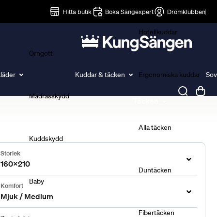
Lakan
Hitta butik
Boka Sängexpert
Drömklubben
Hotellkuddar
Örngott
läder
Kuddar & täcken
Ergonomiska kuddar
Sov
Madrasskydd
Täcken
Alla täcken
Kuddskydd
Storlek
160x210
Duntäcken
Baby
Komfort
Mjuk / Medium
Fibertäcken