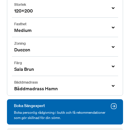
Storlek
120x200
Fasthet
Medium
Zoning
Duozon
Färg
Sala Brun
Bäddmadrass
Bäddmadrass Hamn
Boka Sängexpert
Boka personlig rådgivning i butik och få rekommendationer
som gör skillnad för din sömn.