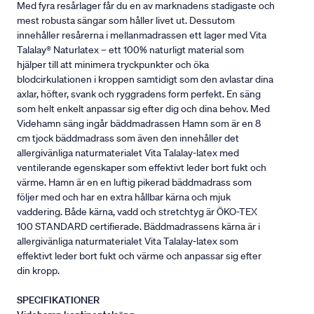
Med fyra resårlager får du en av marknadens stadigaste och
mest robusta sängar som håller livet ut. Dessutom
innehåller resårerna i mellanmadrassen ett lager med Vita
Talalay® Naturlatex – ett 100% naturligt material som
hjälper till att minimera tryckpunkter och öka
blodcirkulationen i kroppen samtidigt som den avlastar dina
axlar, höfter, svank och ryggradens form perfekt. En säng
som helt enkelt anpassar sig efter dig och dina behov. Med
Videhamn säng ingår bäddmadrassen Hamn som är en 8
cm tjock bäddmadrass som även den innehåller det
allergivänliga naturmaterialet Vita Talalay-latex med
ventilerande egenskaper som effektivt leder bort fukt och
värme. Hamn är en en luftig pikerad bäddmadrass som
följer med och har en extra hållbar kärna och mjuk
vaddering. Både kärna, vadd och stretchtyg är ÖKO-TEX
100 STANDARD certifierade. Bäddmadrassens kärna är i
allergivänliga naturmaterialet Vita Talalay-latex som
effektivt leder bort fukt och värme och anpassar sig efter
din kropp.
SPECIFIKATIONER