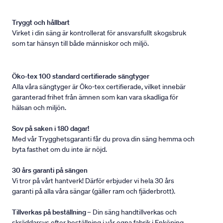
Tryggt och hållbart
Virket i din säng är kontrollerat för ansvarsfullt skogsbruk
som tar hänsyn till både människor och miljö.
Öko-tex 100 standard certifierade sängtyger
Alla våra sängtyger är Öko-tex certifierade, vilket innebär
garanterad frihet från ämnen som kan vara skadliga för
hälsan och miljön.
Sov på saken i 180 dagar!
Med vår Trygghetsgaranti får du prova din säng hemma och
byta fasthet om du inte är nöjd.
30 års garanti på sängen
Vi tror på vårt hantverk! Därför erbjuder vi hela 30 års
garanti på alla våra sängar (gäller ram och fjäderbrott).
Tillverkas på beställning
– Din säng handtillverkas och
skräddarsys efter beställning i vår egna fabrik i Enköping.