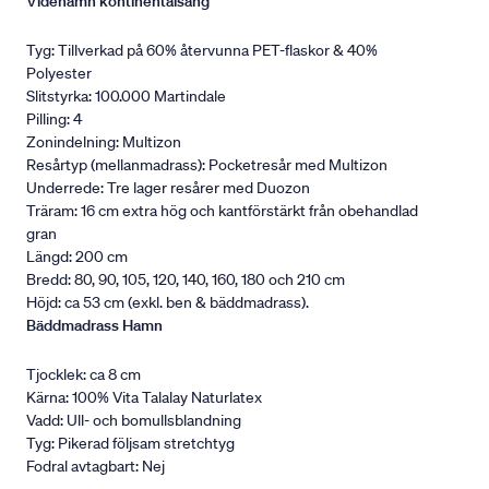
Videhamn kontinentalsäng
Tyg: Tillverkad på 60% återvunna PET-flaskor & 40%
Polyester
Slitstyrka: 100.000 Martindale
Pilling: 4
Zonindelning: Multizon
Resårtyp (mellanmadrass): Pocketresår med Multizon
Underrede: Tre lager resårer med Duozon
Träram: 16 cm extra hög och kantförstärkt från obehandlad
gran
Längd: 200 cm
Bredd: 80, 90, 105, 120, 140, 160, 180 och 210 cm
Höjd: ca 53 cm (exkl. ben & bäddmadrass).
Bäddmadrass Hamn
Tjocklek: ca 8 cm
Kärna: 100% Vita Talalay Naturlatex
Vadd: Ull- och bomullsblandning
Tyg: Pikerad följsam stretchtyg
Fodral avtagbart: Nej