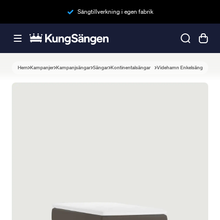
Sängtillverkning i egen fabrik
Hem
Kampanjer
Kampanjsängar
Sängar
Kontinentalsängar
Videhamn Enkelsäng