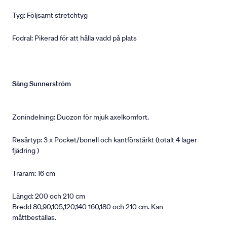
Tyg: Följsamt stretchtyg
Fodral: Pikerad för att hålla vadd på plats
Säng Sunnerström
Zonindelning: Duozon för mjuk axelkomfort.
Resårtyp: 3 x Pocket/bonell och kantförstärkt (totalt 4 lager
fjädring )
Träram: 16 cm
Längd: 200 och 210 cm
Bredd 80,90,105,120,140 160,180 och 210 cm. Kan
måttbeställas.