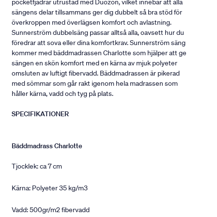
pocketfjädrar utrustad med Duozon, vilket innebär att alla
sängens delar tillsammans ger dig dubbelt så bra stöd för
överkroppen med överlägsen komfort och avlastning.
Sunnerström dubbelsäng passar alltså alla, oavsett hur du
föredrar att sova eller dina komfortkrav. Sunnerström säng
kommer med bäddmadrassen Charlotte som hjälper att ge
sängen en skön komfort med en kärna av mjuk polyeter
omsluten av luftigt fibervadd. Bäddmadrassen är pikerad
med sömmar som går rakt igenom hela madrassen som
håller kärna, vadd och tyg på plats.
SPECIFIKATIONER
Bäddmadrass Charlotte
Tjocklek: ca 7 cm
Kärna: Polyeter 35 kg/m3
Vadd: 500gr/m2 fibervadd