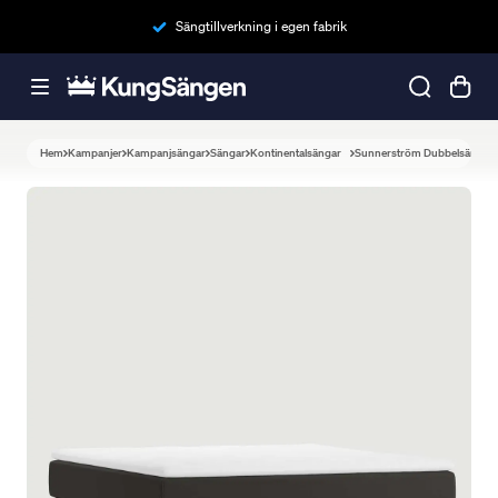
Sängtillverkning i egen fabrik
Hem
Kampanjer
Kampanjsängar
Sängar
Kontinentalsängar
Sunnerström Dubbelsäng