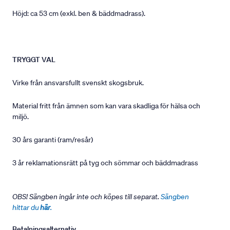
Höjd: ca 53 cm (exkl. ben & bäddmadrass).
TRYGGT VAL
Virke från ansvarsfullt svenskt skogsbruk.
Material fritt från ämnen som kan vara skadliga för hälsa och
miljö.
30 års garanti (ram/resår)
3 år reklamationsrätt på tyg och sömmar och bäddmadrass
OBS! Sängben ingår inte och köpes till separat.
Sängben
hittar du
här
.
Betalningsalternativ