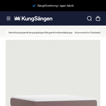
Sängtillverkning i egen fabrik
Hem
Kampanjer
Kampanjsängar
Sängar
Kontinentalsängar
Sunnerström Dubbelsäng