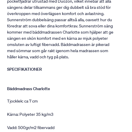
pocketfjädrar utrustad med Duozon, vilket innebär att alla
sängens delar tillsammans ger dig dubbelt så bra stöd för
överkroppen med överlägsen komfort och avlastning.
Sunnerström dubbelsäng passar alltså alla, oavsett hur du
föredrar att sova eller dina komfortkrav. Sunnerström säng
kommer med bäddmadrassen Charlotte som hjälper att ge
sängen en skön komfort med en kärna av mjuk polyeter
omsluten av luftigt fibervadd. Bäddmadrassen är pikerad
med sömmar som går rakt igenom hela madrassen som
håller kärna, vadd och tyg på plats.
SPECIFIKATIONER
Bäddmadrass Charlotte
Tjocklek: ca 7 cm
Kärna: Polyeter 35 kg/m3
Vadd: 500gr/m2 fibervadd