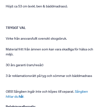
Höjd: ca 53 cm (exkl. ben & bäddmadrass).
TRYGGT VAL
Virke från ansvarsfullt svenskt skogsbruk.
Material fritt från ämnen som kan vara skadliga för hälsa och
miljö.
30 års garanti (ram/resår)
3 år reklamationsrätt på tyg och sömmar och bäddmadrass
OBS! Sängben ingår inte och köpes till separat.
Sängben
hittar du
här
.
Betalningsalternativ