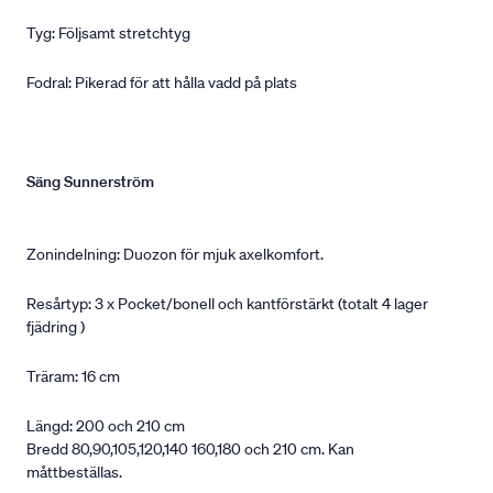
Tyg: Följsamt stretchtyg
Fodral: Pikerad för att hålla vadd på plats
Säng Sunnerström
Zonindelning: Duozon för mjuk axelkomfort.
Resårtyp: 3 x Pocket/bonell och kantförstärkt (totalt 4 lager
fjädring )
Träram: 16 cm
Längd: 200 och 210 cm
Bredd 80,90,105,120,140 160,180 och 210 cm. Kan
måttbeställas.