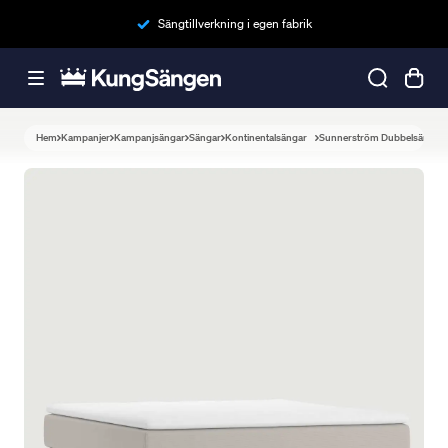
Sängtillverkning i egen fabrik
Hem
Kampanjer
Kampanjsängar
Sängar
Kontinentalsängar
Sunnerström Dubbelsäng