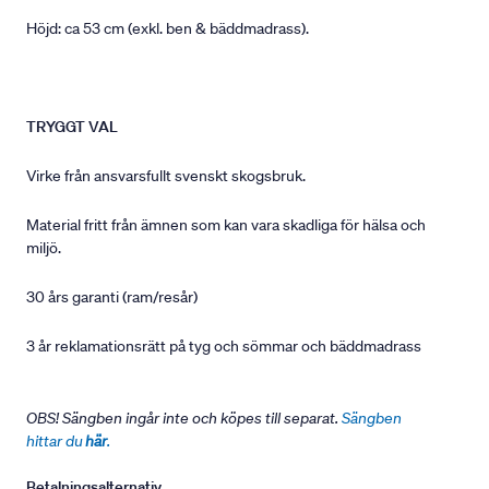
Höjd: ca 53 cm (exkl. ben & bäddmadrass).
TRYGGT VAL
Virke från ansvarsfullt svenskt skogsbruk.
Material fritt från ämnen som kan vara skadliga för hälsa och
miljö.
30 års garanti (ram/resår)
3 år reklamationsrätt på tyg och sömmar och bäddmadrass
OBS! Sängben ingår inte och köpes till separat.
Sängben
hittar du
här
.
Betalningsalternativ