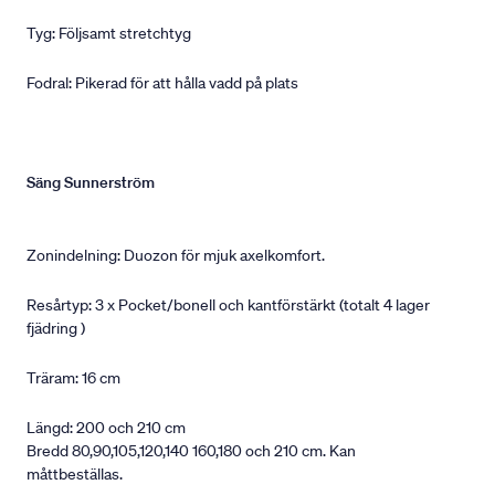
Tyg: Följsamt stretchtyg
Fodral: Pikerad för att hålla vadd på plats
Säng Sunnerström
Zonindelning: Duozon för mjuk axelkomfort.
Resårtyp: 3 x Pocket/bonell och kantförstärkt (totalt 4 lager
fjädring )
Träram: 16 cm
Längd: 200 och 210 cm
Bredd 80,90,105,120,140 160,180 och 210 cm. Kan
måttbeställas.