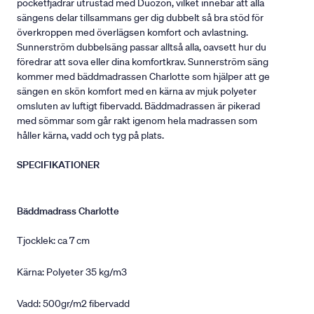
pocketfjädrar utrustad med Duozon, vilket innebär att alla
sängens delar tillsammans ger dig dubbelt så bra stöd för
överkroppen med överlägsen komfort och avlastning.
Sunnerström dubbelsäng passar alltså alla, oavsett hur du
föredrar att sova eller dina komfortkrav. Sunnerström säng
kommer med bäddmadrassen Charlotte som hjälper att ge
sängen en skön komfort med en kärna av mjuk polyeter
omsluten av luftigt fibervadd. Bäddmadrassen är pikerad
med sömmar som går rakt igenom hela madrassen som
håller kärna, vadd och tyg på plats.
SPECIFIKATIONER
Bäddmadrass Charlotte
Tjocklek: ca 7 cm
Kärna: Polyeter 35 kg/m3
Vadd: 500gr/m2 fibervadd