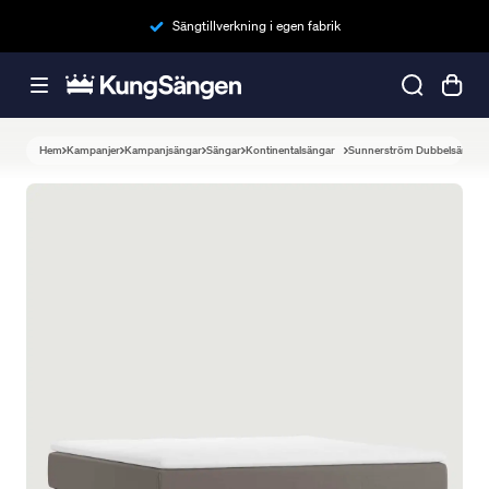
Sängtillverkning i egen fabrik
Hem
Kampanjer
Kampanjsängar
Sängar
Kontinentalsängar
Sunnerström Dubbelsäng