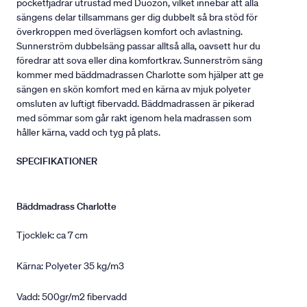
pocketfjädrar utrustad med Duozon, vilket innebär att alla
sängens delar tillsammans ger dig dubbelt så bra stöd för
överkroppen med överlägsen komfort och avlastning.
Sunnerström dubbelsäng passar alltså alla, oavsett hur du
föredrar att sova eller dina komfortkrav. Sunnerström säng
kommer med bäddmadrassen Charlotte som hjälper att ge
sängen en skön komfort med en kärna av mjuk polyeter
omsluten av luftigt fibervadd. Bäddmadrassen är pikerad
med sömmar som går rakt igenom hela madrassen som
håller kärna, vadd och tyg på plats.
SPECIFIKATIONER
Bäddmadrass Charlotte
Tjocklek: ca 7 cm
Kärna: Polyeter 35 kg/m3
Vadd: 500gr/m2 fibervadd