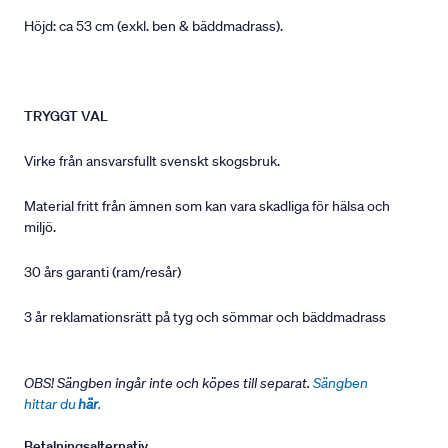
Höjd: ca 53 cm (exkl. ben & bäddmadrass).
TRYGGT VAL
Virke från ansvarsfullt svenskt skogsbruk.
Material fritt från ämnen som kan vara skadliga för hälsa och
miljö.
30 års garanti (ram/resår)
3 år reklamationsrätt på tyg och sömmar och bäddmadrass
OBS! Sängben ingår inte och köpes till separat.
Sängben
hittar du
här
.
Betalningsalternativ