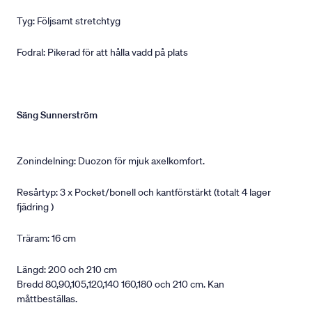
Tyg: Följsamt stretchtyg
Fodral: Pikerad för att hålla vadd på plats
Säng Sunnerström
Zonindelning: Duozon för mjuk axelkomfort.
Resårtyp: 3 x Pocket/bonell och kantförstärkt (totalt 4 lager
fjädring )
Träram: 16 cm
Längd: 200 och 210 cm
Bredd 80,90,105,120,140 160,180 och 210 cm. Kan
måttbeställas.