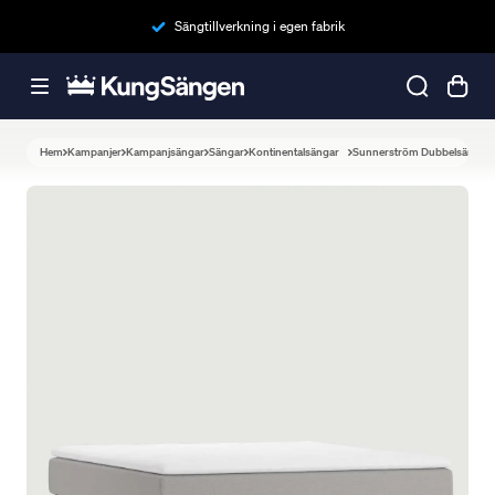
Sängtillverkning i egen fabrik
Hem
Kampanjer
Kampanjsängar
Sängar
Kontinentalsängar
Sunnerström Dubbelsäng