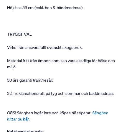
Höjd: ca 53 cm (exkl. ben & bäddmadrass).
TRYGGT VAL
Virke från ansvarsfullt svenskt skogsbruk.
Material fritt från ämnen som kan vara skadliga för hälsa och
miljö.
30 års garanti (ram/resår)
3 år reklamationsrätt på tyg och sömmar och bäddmadrass
OBS! Sängben ingår inte och köpes till separat.
Sängben
hittar du
här
.
Betalningsalternativ