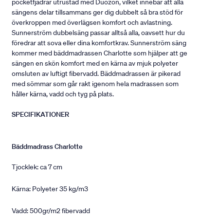
pocketfjädrar utrustad med Duozon, vilket innebär att alla
sängens delar tillsammans ger dig dubbelt så bra stöd för
överkroppen med överlägsen komfort och avlastning.
Sunnerström dubbelsäng passar alltså alla, oavsett hur du
föredrar att sova eller dina komfortkrav. Sunnerström säng
kommer med bäddmadrassen Charlotte som hjälper att ge
sängen en skön komfort med en kärna av mjuk polyeter
omsluten av luftigt fibervadd. Bäddmadrassen är pikerad
med sömmar som går rakt igenom hela madrassen som
håller kärna, vadd och tyg på plats.
SPECIFIKATIONER
Bäddmadrass Charlotte
Tjocklek: ca 7 cm
Kärna: Polyeter 35 kg/m3
Vadd: 500gr/m2 fibervadd