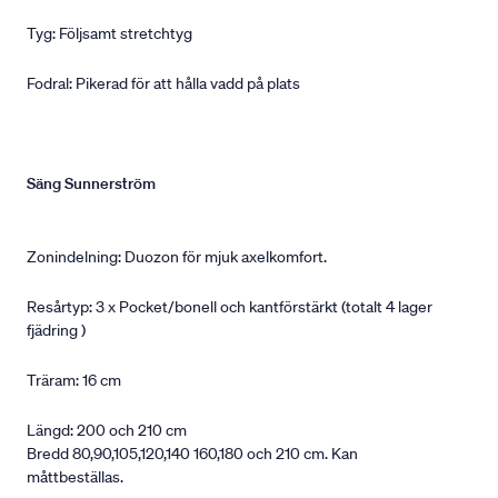
Tyg: Följsamt stretchtyg
Fodral: Pikerad för att hålla vadd på plats
Säng Sunnerström
Zonindelning: Duozon för mjuk axelkomfort.
Resårtyp: 3 x Pocket/bonell och kantförstärkt (totalt 4 lager
fjädring )
Träram: 16 cm
Längd: 200 och 210 cm
Bredd 80,90,105,120,140 160,180 och 210 cm. Kan
måttbeställas.