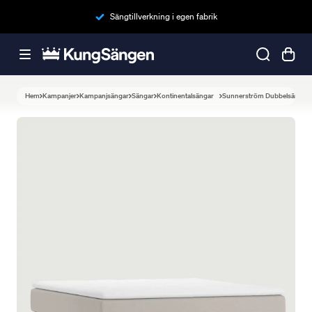
Sängtillverkning i egen fabrik
Hem
Kampanjer
Kampanjsängar
Sängar
Kontinentalsängar
Sunnerström Dubbelsäng