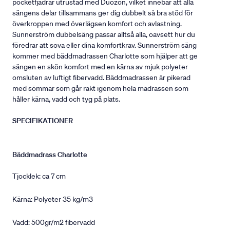
pocketfjädrar utrustad med Duozon, vilket innebär att alla
sängens delar tillsammans ger dig dubbelt så bra stöd för
överkroppen med överlägsen komfort och avlastning.
Sunnerström dubbelsäng passar alltså alla, oavsett hur du
föredrar att sova eller dina komfortkrav. Sunnerström säng
kommer med bäddmadrassen Charlotte som hjälper att ge
sängen en skön komfort med en kärna av mjuk polyeter
omsluten av luftigt fibervadd. Bäddmadrassen är pikerad
med sömmar som går rakt igenom hela madrassen som
håller kärna, vadd och tyg på plats.
SPECIFIKATIONER
Bäddmadrass Charlotte
Tjocklek: ca 7 cm
Kärna: Polyeter 35 kg/m3
Vadd: 500gr/m2 fibervadd