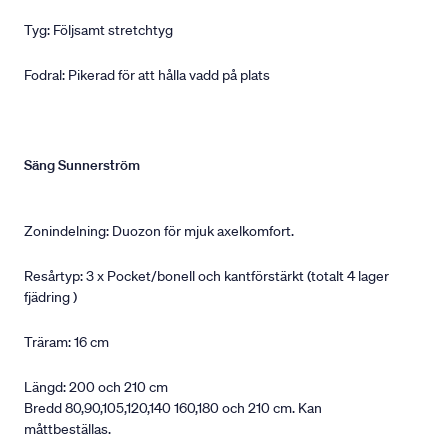
Tyg: Följsamt stretchtyg
Fodral: Pikerad för att hålla vadd på plats
Säng Sunnerström
Zonindelning: Duozon för mjuk axelkomfort.
Resårtyp: 3 x Pocket/bonell och kantförstärkt (totalt 4 lager
fjädring )
Träram: 16 cm
Längd: 200 och 210 cm
Bredd 80,90,105,120,140 160,180 och 210 cm. Kan
måttbeställas.