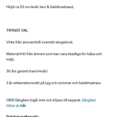
Höjd: ca 53 cm (exkl. ben & bäddmadrass).
TRYGGT VAL
Virke från ansvarsfullt svenskt skogsbruk.
Material fritt från ämnen som kan vara skadliga för hälsa och
miljö.
30 års garanti (ram/resår)
3 år reklamationsrätt på tyg och sömmar och bäddmadrass
OBS! Sängben ingår inte och köpes till separat.
Sängben
hittar du
här
.
Betalningsalternativ