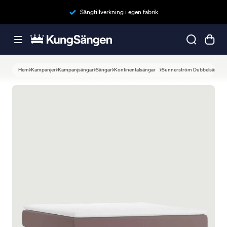
Sängtillverkning i egen fabrik
Hem
Kampanjer
Kampanjsängar
Sängar
Kontinentalsängar
Sunnerström Dubbelsäng