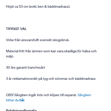
Höjd: ca 53 cm (exkl. ben & bäddmadrass).
TRYGGT VAL
Virke från ansvarsfullt svenskt skogsbruk.
Material fritt från ämnen som kan vara skadliga för hälsa och
miljö.
30 års garanti (ram/resår)
3 år reklamationsrätt på tyg och sömmar och bäddmadrass
OBS! Sängben ingår inte och köpes till separat.
Sängben
hittar du
här
.
Betalningsalternativ