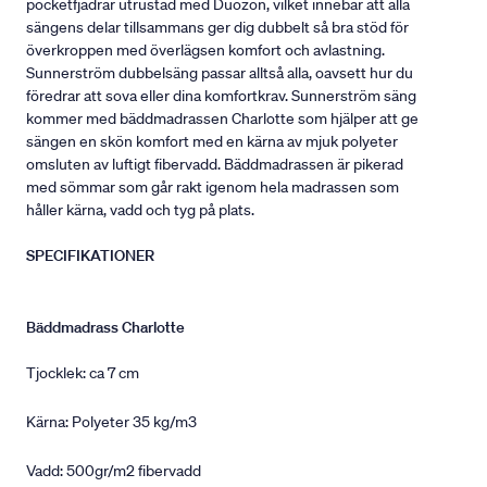
pocketfjädrar utrustad med Duozon, vilket innebär att alla
sängens delar tillsammans ger dig dubbelt så bra stöd för
överkroppen med överlägsen komfort och avlastning.
Sunnerström dubbelsäng passar alltså alla, oavsett hur du
föredrar att sova eller dina komfortkrav. Sunnerström säng
kommer med bäddmadrassen Charlotte som hjälper att ge
sängen en skön komfort med en kärna av mjuk polyeter
omsluten av luftigt fibervadd. Bäddmadrassen är pikerad
med sömmar som går rakt igenom hela madrassen som
håller kärna, vadd och tyg på plats.
SPECIFIKATIONER
Bäddmadrass Charlotte
Tjocklek: ca 7 cm
Kärna: Polyeter 35 kg/m3
Vadd: 500gr/m2 fibervadd