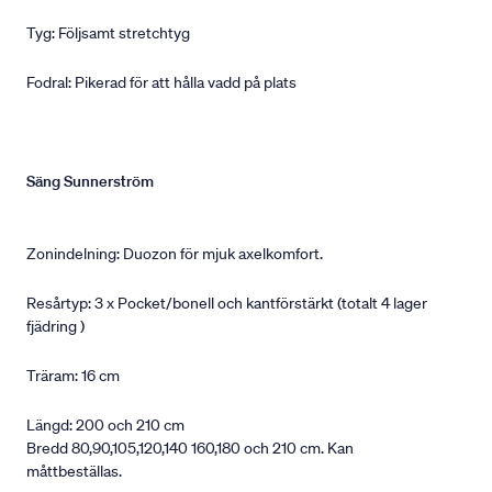
Tyg: Följsamt stretchtyg
Fodral: Pikerad för att hålla vadd på plats
Säng Sunnerström
Zonindelning: Duozon för mjuk axelkomfort.
Resårtyp: 3 x Pocket/bonell och kantförstärkt (totalt 4 lager
fjädring )
Träram: 16 cm
Längd: 200 och 210 cm
Bredd 80,90,105,120,140 160,180 och 210 cm. Kan
måttbeställas.