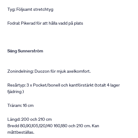
Tyg: Följsamt stretchtyg
Fodral: Pikerad för att hålla vadd på plats
Säng Sunnerström
Zonindelning: Duozon för mjuk axelkomfort.
Resårtyp: 3 x Pocket/bonell och kantförstärkt (totalt 4 lager
fjädring )
Träram: 16 cm
Längd: 200 och 210 cm
Bredd 80,90,105,120,140 160,180 och 210 cm. Kan
måttbeställas.