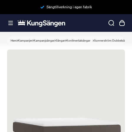
Sängtillverkning i egen fabrik
Hem
Kampanjer
Kampanjsängar
Sängar
Kontinentalsängar
Sunnerström Dubbelsäng