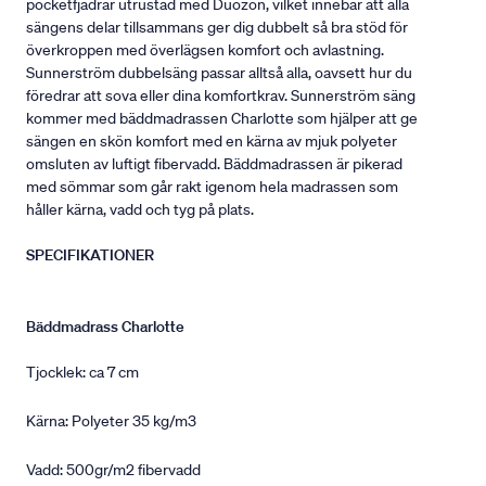
pocketfjädrar utrustad med Duozon, vilket innebär att alla
sängens delar tillsammans ger dig dubbelt så bra stöd för
överkroppen med överlägsen komfort och avlastning.
Sunnerström dubbelsäng passar alltså alla, oavsett hur du
föredrar att sova eller dina komfortkrav. Sunnerström säng
kommer med bäddmadrassen Charlotte som hjälper att ge
sängen en skön komfort med en kärna av mjuk polyeter
omsluten av luftigt fibervadd. Bäddmadrassen är pikerad
med sömmar som går rakt igenom hela madrassen som
håller kärna, vadd och tyg på plats.
SPECIFIKATIONER
Bäddmadrass Charlotte
Tjocklek: ca 7 cm
Kärna: Polyeter 35 kg/m3
Vadd: 500gr/m2 fibervadd