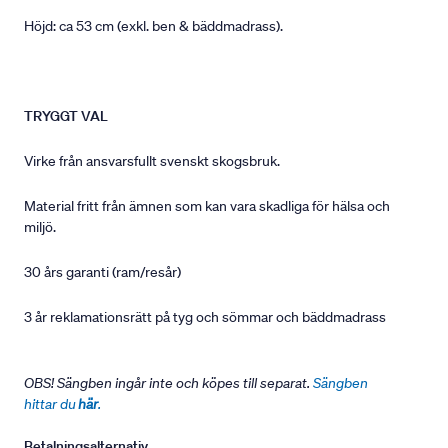
Höjd: ca 53 cm (exkl. ben & bäddmadrass).
TRYGGT VAL
Virke från ansvarsfullt svenskt skogsbruk.
Material fritt från ämnen som kan vara skadliga för hälsa och
miljö.
30 års garanti (ram/resår)
3 år reklamationsrätt på tyg och sömmar och bäddmadrass
OBS! Sängben ingår inte och köpes till separat.
Sängben
hittar du
här
.
Betalningsalternativ