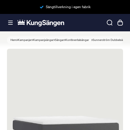
Sängtillverkning i egen fabrik
Hem
Kampanjer
Kampanjsängar
Sängar
Kontinentalsängar
Sunnerström Dubbelsäng