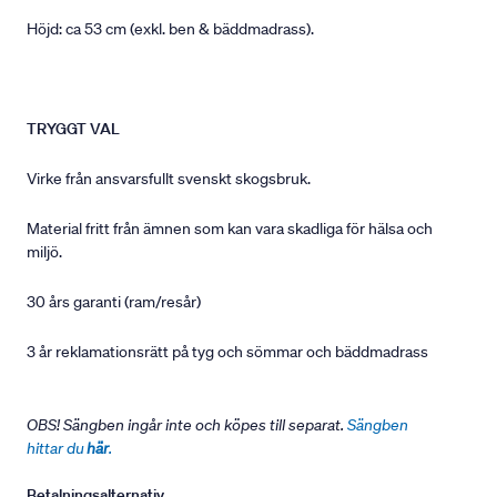
Höjd: ca 53 cm (exkl. ben & bäddmadrass).
TRYGGT VAL
Virke från ansvarsfullt svenskt skogsbruk.
Material fritt från ämnen som kan vara skadliga för hälsa och
miljö.
30 års garanti (ram/resår)
3 år reklamationsrätt på tyg och sömmar och bäddmadrass
OBS! Sängben ingår inte och köpes till separat.
Sängben
hittar du
här
.
Betalningsalternativ