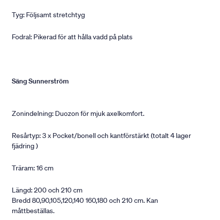
Tyg: Följsamt stretchtyg
Fodral: Pikerad för att hålla vadd på plats
Säng Sunnerström
Zonindelning: Duozon för mjuk axelkomfort.
Resårtyp: 3 x Pocket/bonell och kantförstärkt (totalt 4 lager
fjädring )
Träram: 16 cm
Längd: 200 och 210 cm
Bredd 80,90,105,120,140 160,180 och 210 cm. Kan
måttbeställas.