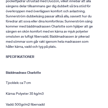
pocketfjädrar utrustad med Duozon, vilket innebär att alla
sängens delar tillsammans ger dig dubbelt så bra stöd för
överkroppen med överlägsen komfort och avlastning.
Sunnerström dubbelsäng passar alltså alla, oavsett hur du
föredrar att sova eller dina komfortkrav. Sunnerström säng
kommer med bäddmadrassen Charlotte som hjälper att ge
sängen en skön komfort med en kärna av mjuk polyeter
omsluten av luftigt fibervadd. Bäddmadrassen är pikerad
med sömmar som går rakt igenom hela madrassen som
håller kärna, vadd och tyg på plats.
SPECIFIKATIONER
Bäddmadrass Charlotte
Tjocklek: ca 7 cm
Kärna: Polyeter 35 kg/m3
Vadd: 500gr/m2 fibervadd