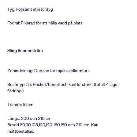
Tyg: Följsamt stretchtyg
Fodral: Pikerad för att hålla vadd på plats
Säng Sunnerström
Zonindelning: Duozon för mjuk axelkomfort.
Resårtyp: 3 x Pocket/bonell och kantförstärkt (totalt 4 lager
fjädring )
Träram: 16 cm
Längd: 200 och 210 cm
Bredd 80,90,105,120,140 160,180 och 210 cm. Kan
måttbeställas.