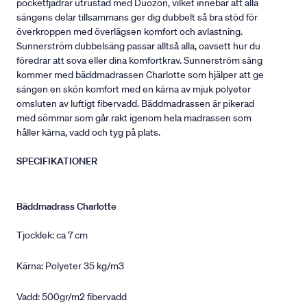
pocketfjädrar utrustad med Duozon, vilket innebär att alla
sängens delar tillsammans ger dig dubbelt så bra stöd för
överkroppen med överlägsen komfort och avlastning.
Sunnerström dubbelsäng passar alltså alla, oavsett hur du
föredrar att sova eller dina komfortkrav. Sunnerström säng
kommer med bäddmadrassen Charlotte som hjälper att ge
sängen en skön komfort med en kärna av mjuk polyeter
omsluten av luftigt fibervadd. Bäddmadrassen är pikerad
med sömmar som går rakt igenom hela madrassen som
håller kärna, vadd och tyg på plats.
SPECIFIKATIONER
Bäddmadrass Charlotte
Tjocklek: ca 7 cm
Kärna: Polyeter 35 kg/m3
Vadd: 500gr/m2 fibervadd