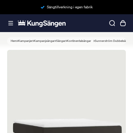
Sängtillverkning i egen fabrik
Hem
Kampanjer
Kampanjsängar
Sängar
Kontinentalsängar
Sunnerström Dubbelsäng