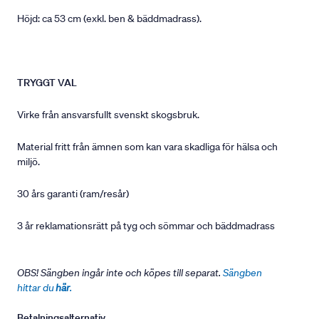
Höjd: ca 53 cm (exkl. ben & bäddmadrass).
TRYGGT VAL
Virke från ansvarsfullt svenskt skogsbruk.
Material fritt från ämnen som kan vara skadliga för hälsa och
miljö.
30 års garanti (ram/resår)
3 år reklamationsrätt på tyg och sömmar och bäddmadrass
OBS! Sängben ingår inte och köpes till separat.
Sängben
hittar du
här
.
Betalningsalternativ