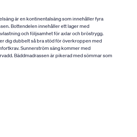
lsäng är en kontinentalsäng som innehåller fyra
ssen. Bottendelen innehåller ett lager med
vlastning och följsamhet för axlar och bröstrygg.
ger dig dubbelt så bra stöd för överkroppen med
a komfortkrav. Sunnerström säng kommer med
fibervadd. Bäddmadrassen är pikerad med sömmar som