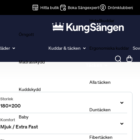
Lakan
Hitta butik
Boka Sängexpert
Drömklubben
Hotellkuddar
Örngott
läder
Kuddar & täcken
Ergonomiska kuddar
Sov
Madrasskydd
Täcken
Alla täcken
Kuddskydd
Storlek
180x200
Duntäcken
Baby
Komfort
Mjuk / Extra Fast
Fibertäcken