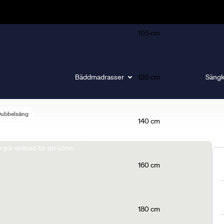
105 cm
Bäddmadrasser
120 cm
Sängk
Dubbelsäng
140 cm
gör skillnad för din sömn.
160 cm
180 cm