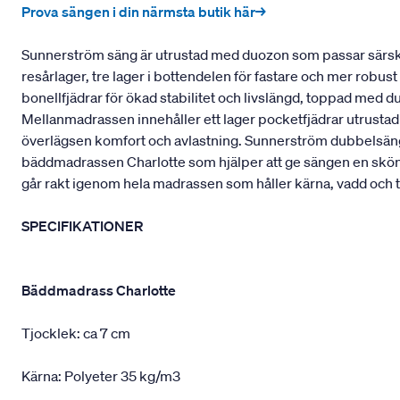
Prova sängen i din närmsta butik här→
Sunnerström säng är utrustad med duozon som passar särskil
resårlager, tre lager i bottendelen för fastare och mer robu
bonellfjädrar för ökad stabilitet och livslängd, toppad med 
Mellanmadrassen innehåller ett lager pocketfjädrar utrustad
överlägsen komfort och avlastning. Sunnerström dubbelsäng 
bäddmadrassen Charlotte som hjälper att ge sängen en skö
går rakt igenom hela madrassen som håller kärna, vadd och t
SPECIFIKATIONER
Bäddmadrass Charlotte
Tjocklek: ca 7 cm
Kärna: Polyeter 35 kg/m3