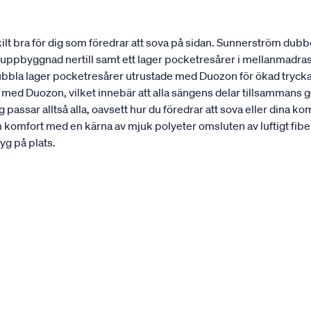
t bra för dig som föredrar att sova på sidan. Sunnerström dubbe
st uppbyggnad nertill samt ett lager pocketresårer i mellanmadra
dubbla lager pocketresårer utrustade med Duozon för ökad trycka
 med Duozon, vilket innebär att alla sängens delar tillsammans 
passar alltså alla, oavsett hur du föredrar att sova eller din
n komfort med en kärna av mjuk polyeter omsluten av luftigt 
yg på plats.