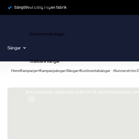
Ramsängar
Sängtillverkning i egen fabrik
Kontinentalsängar
Sängar
Ställbara sängar
Hem
Kampanjer
Kampanjsängar
Sängar
Kontinentalsängar
Sunnerström 
Boka Sängexpert
Boka personlig rådgivning i butik och få rekommendationer som 