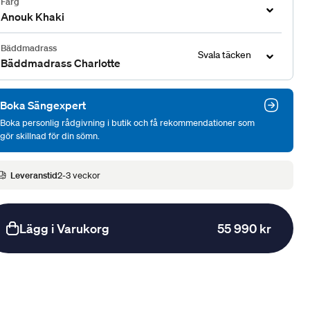
Färg
Anouk Khaki
Bäddmadrass
Svala täcken
Bäddmadrass Charlotte
Boka Sängexpert
Boka personlig rådgivning i butik och få rekommendationer som
gör skillnad för din sömn.
Leveranstid
2-3 veckor
Lägg i Varukorg
55 990 kr