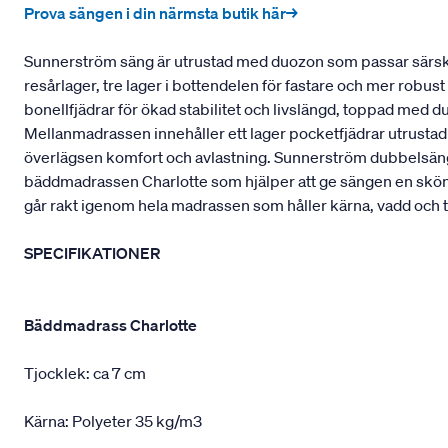
Prova sängen i din närmsta butik här→
Sunnerström säng är utrustad med duozon som passar särskil
resårlager, tre lager i bottendelen för fastare och mer robu
bonellfjädrar för ökad stabilitet och livslängd, toppad med 
Mellanmadrassen innehåller ett lager pocketfjädrar utrustad
överlägsen komfort och avlastning. Sunnerström dubbelsäng 
bäddmadrassen Charlotte som hjälper att ge sängen en skö
går rakt igenom hela madrassen som håller kärna, vadd och t
SPECIFIKATIONER
Bäddmadrass Charlotte
Tjocklek: ca 7 cm
Kärna: Polyeter 35 kg/m3