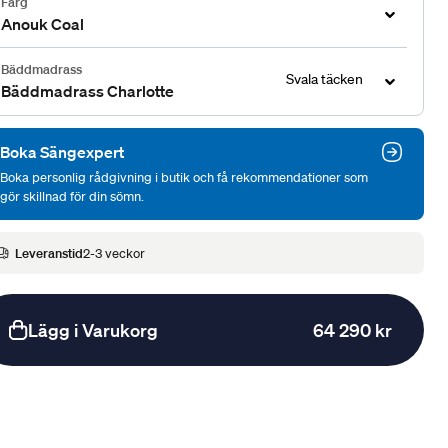
Färg
Anouk Coal
Bäddmadrass
Svala täcken
Bäddmadrass Charlotte
Boka Sängexpert
Boka personlig rådgivning i butik och få rekommendationer som
gör skillnad för din sömn.
Leveranstid
2-3 veckor
Lägg i Varukorg
64 290 kr