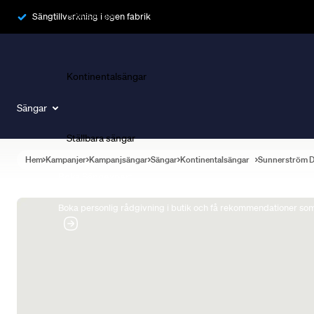
Ramsängar
Sängtillverkning i egen fabrik
Kontinentalsängar
Sängar
Ställbara sängar
Hem
Kampanjer
Kampanjsängar
Sängar
Kontinentalsängar
Sunnerström 
Boka Sängexpert
Boka personlig rådgivning i butik och få rekommendationer som 