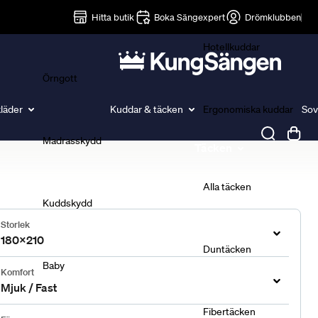
Lakan
Hitta butik
Boka Sängexpert
Drömklubben
Hotellkuddar
Örngott
läder
Kuddar & täcken
Ergonomiska kuddar
Sov
Madrasskydd
Täcken
Alla täcken
Kuddskydd
Storlek
180x210
Duntäcken
Baby
Komfort
Mjuk / Fast
Fibertäcken