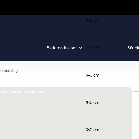
105 cm
Bäddmadrasser
120 cm
Sängk
Dubbelsäng
140 cm
gör skillnad för din sömn.
160 cm
180 cm