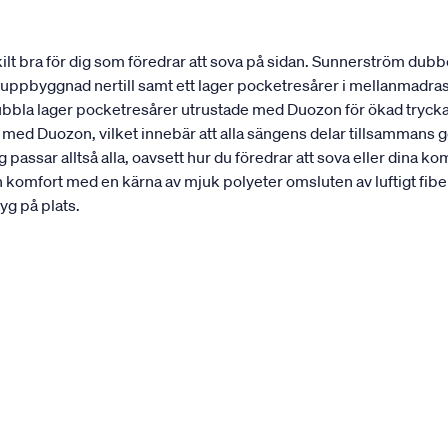
t bra för dig som föredrar att sova på sidan. Sunnerström dubbe
st uppbyggnad nertill samt ett lager pocketresårer i mellanmadra
dubbla lager pocketresårer utrustade med Duozon för ökad trycka
 med Duozon, vilket innebär att alla sängens delar tillsammans 
passar alltså alla, oavsett hur du föredrar att sova eller din
n komfort med en kärna av mjuk polyeter omsluten av luftigt 
yg på plats.