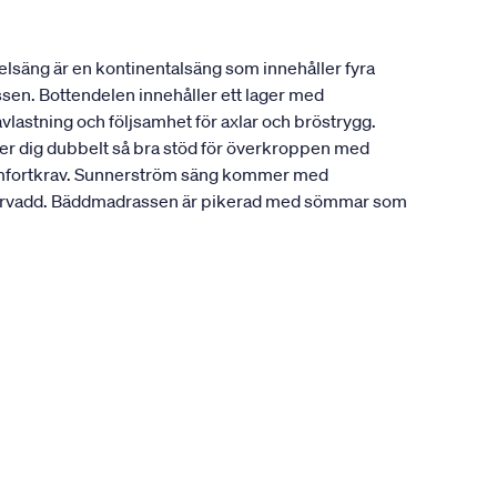
lsäng är en kontinentalsäng som innehåller fyra
ssen. Bottendelen innehåller ett lager med
vlastning och följsamhet för axlar och bröstrygg.
ger dig dubbelt så bra stöd för överkroppen med
a komfortkrav. Sunnerström säng kommer med
fibervadd. Bäddmadrassen är pikerad med sömmar som