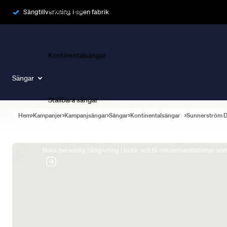
Ramsängar
Sängtillverkning i egen fabrik
Kontinentalsängar
Sängar
Ställbara sängar
Hem
Kampanjer
Kampanjsängar
Sängar
Kontinentalsängar
Sunnerström 
Boka Sängexpert
Boka personlig rådgivning i butik och få rekommendationer som 