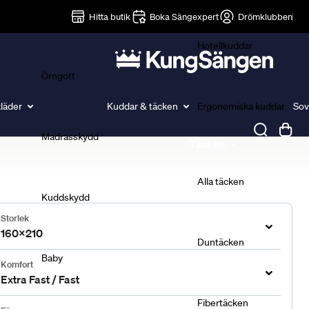
Lakan
Hitta butik
Boka Sängexpert
Drömklubben
Hotellkuddar
Örngott
läder
Kuddar & täcken
Ergonomiska kuddar
Sov
Madrasskydd
Täcken
Alla täcken
Kuddskydd
Storlek
160x210
Duntäcken
Baby
Komfort
Extra Fast / Fast
Fibertäcken