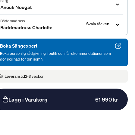
Färg
Anouk Nougat
Bäddmadrass
Svala täcken
Bäddmadrass Charlotte
Boka Sängexpert
Boka personlig rådgivning i butik och få rekommendationer som
gör skillnad för din sömn.
Leveranstid
2-3 veckor
Lägg i Varukorg
61 990 kr