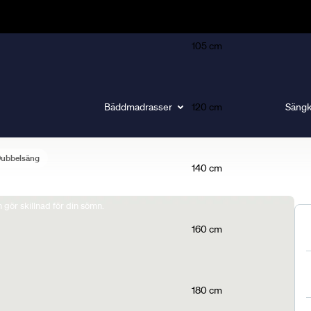
105 cm
Bäddmadrasser
120 cm
Sängk
Dubbelsäng
140 cm
gör skillnad för din sömn.
160 cm
180 cm