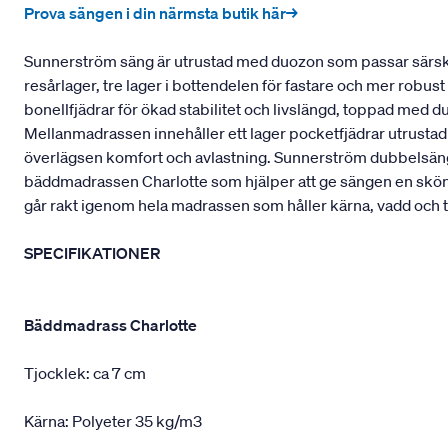
Prova sängen i din närmsta butik här→
Sunnerström säng är utrustad med duozon som passar särskil
resårlager, tre lager i bottendelen för fastare och mer robu
bonellfjädrar för ökad stabilitet och livslängd, toppad med 
Mellanmadrassen innehåller ett lager pocketfjädrar utrustad
överlägsen komfort och avlastning. Sunnerström dubbelsäng 
bäddmadrassen Charlotte som hjälper att ge sängen en skö
går rakt igenom hela madrassen som håller kärna, vadd och t
SPECIFIKATIONER
Bäddmadrass Charlotte
Tjocklek: ca 7 cm
Kärna: Polyeter 35 kg/m3