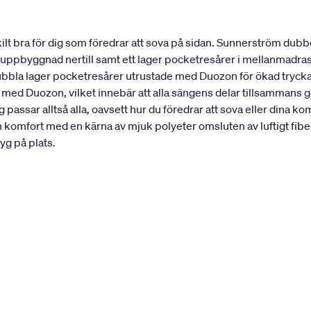
t bra för dig som föredrar att sova på sidan. Sunnerström dubbe
st uppbyggnad nertill samt ett lager pocketresårer i mellanmadra
dubbla lager pocketresårer utrustade med Duozon för ökad trycka
 med Duozon, vilket innebär att alla sängens delar tillsammans 
passar alltså alla, oavsett hur du föredrar att sova eller din
n komfort med en kärna av mjuk polyeter omsluten av luftigt 
yg på plats.