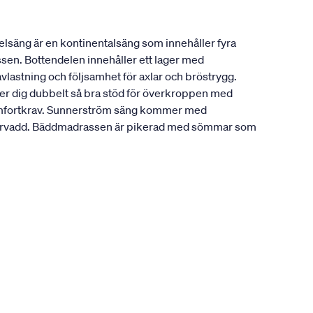
lsäng är en kontinentalsäng som innehåller fyra
ssen. Bottendelen innehåller ett lager med
vlastning och följsamhet för axlar och bröstrygg.
ger dig dubbelt så bra stöd för överkroppen med
a komfortkrav. Sunnerström säng kommer med
fibervadd. Bäddmadrassen är pikerad med sömmar som