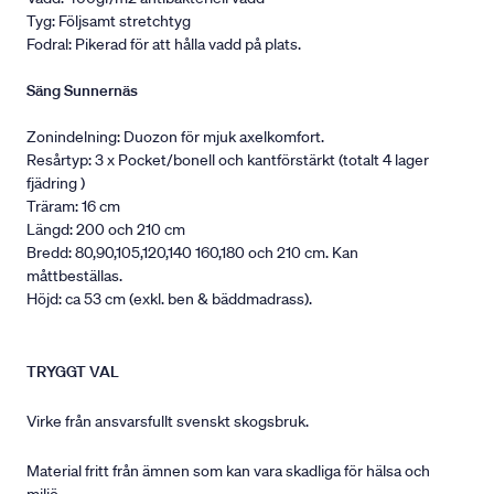
Tyg: Följsamt stretchtyg
Fodral: Pikerad för att hålla vadd på plats.
Säng Sunnernäs
Zonindelning: Duozon för mjuk axelkomfort.
Resårtyp: 3 x Pocket/bonell och kantförstärkt (totalt 4 lager
fjädring )
Träram: 16 cm
Längd: 200 och 210 cm
Bredd: 80,90,105,120,140 160,180 och 210 cm. Kan
måttbeställas.
Höjd: ca 53 cm (exkl. ben & bäddmadrass).
TRYGGT VAL
Virke från ansvarsfullt svenskt skogsbruk.
Material fritt från ämnen som kan vara skadliga för hälsa och