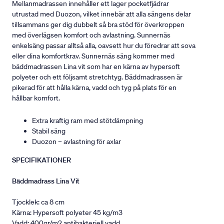
Mellanmadrassen innehåller ett lager pocketfjädrar
utrustad med Duozon, vilket innebär att alla sängens delar
tillsammans ger dig dubbelt så bra stöd för överkroppen
med överlägsen komfort och avlastning. Sunnernäs
enkelsäng passar alltså alla, oavsett hur du föredrar att sova
eller dina komfortkrav. Sunnernäs säng kommer med
bäddmadrassen Lina vit som har en kärna av hypersoft
polyeter och ett följsamt stretchtyg. Bäddmadrassen är
pikerad för att hålla kärna, vadd och tyg på plats för en
hållbar komfort.
Extra kraftig ram med stötdämpning
Stabil säng
Duozon – avlastning för axlar
SPECIFIKATIONER
Bäddmadrass Lina Vit
Tjocklek: ca 8 cm
Kärna: Hypersoft polyeter 45 kg/m3
Vadd: 400gr/m2 antibakteriell vadd