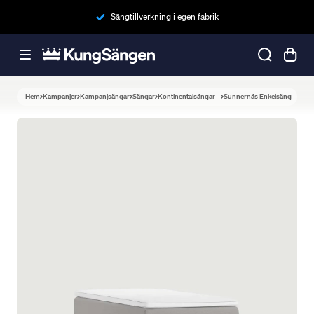
Sängtillverkning i egen fabrik
Hem
Kampanjer
Kampanjsängar
Sängar
Kontinentalsängar
Sunnernäs Enkelsäng