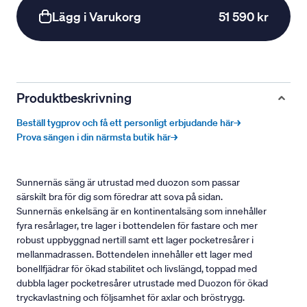
Lägg i Varukorg
51 590 kr
Produktbeskrivning
Beställ tygprov och få ett personligt erbjudande här→
Prova sängen i din närmsta butik här→
Sunnernäs säng är utrustad med duozon som passar
särskilt bra för dig som föredrar att sova på sidan.
Sunnernäs enkelsäng är en kontinentalsäng som innehåller
fyra resårlager, tre lager i bottendelen för fastare och mer
robust uppbyggnad nertill samt ett lager pocketresårer i
mellanmadrassen. Bottendelen innehåller ett lager med
bonellfjädrar för ökad stabilitet och livslängd, toppad med
dubbla lager pocketresårer utrustade med Duozon för ökad
tryckavlastning och följsamhet för axlar och bröstrygg.