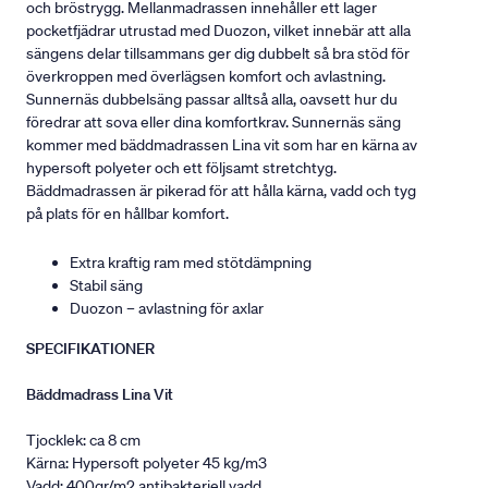
och bröstrygg. Mellanmadrassen innehåller ett lager
pocketfjädrar utrustad med Duozon, vilket innebär att alla
sängens delar tillsammans ger dig dubbelt så bra stöd för
överkroppen med överlägsen komfort och avlastning.
Sunnernäs dubbelsäng passar alltså alla, oavsett hur du
föredrar att sova eller dina komfortkrav. Sunnernäs säng
kommer med bäddmadrassen Lina vit som har en kärna av
hypersoft polyeter och ett följsamt stretchtyg.
Bäddmadrassen är pikerad för att hålla kärna, vadd och tyg
på plats för en hållbar komfort.
Extra kraftig ram med stötdämpning
Stabil säng
Duozon – avlastning för axlar
SPECIFIKATIONER
Bäddmadrass Lina Vit
Tjocklek: ca 8 cm
Kärna: Hypersoft polyeter 45 kg/m3
Vadd: 400gr/m2 antibakteriell vadd