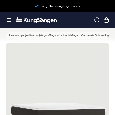
Sängtillverkning i egen fabrik
Hem
Kampanjer
Kampanjsängar
Sängar
Kontinentalsängar
Sunnernäs Dubbelsäng