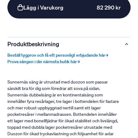
Lägg i Varukorg
82 290 kr
Produktbeskrivning
Beställ tygprov och få ett personligt erbjudande här→
Prova sängen i din närmsta butik här→
Sunnernäs säng är utrustad med duozon som passar
särskilt bra för dig som föredrar att sova på sidan.
Sunnernäs dubbelsäng är en kontinentalsäng som
innehåller fyra resårlager, tre lager i bottendelen för fastare
och mer robust uppbyggnad nertill samt ett lager
pocketresårer i mellanmadrassen. Bottendelen innehåller
ett lager med bonellfjädrar för ökad stabilitet och livslängd,
toppad med dubbla lager pocketresårer utrustade med
Duozon för ökad tryckavlastning och följsamhet för axlar