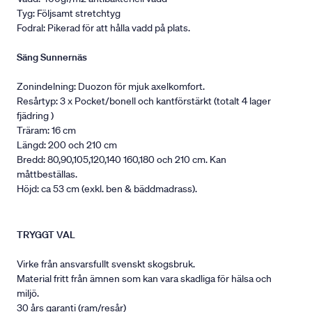
Tyg: Följsamt stretchtyg
Fodral: Pikerad för att hålla vadd på plats.
Säng Sunnernäs
Zonindelning: Duozon för mjuk axelkomfort.
Resårtyp: 3 x Pocket/bonell och kantförstärkt (totalt 4 lager
fjädring )
Träram: 16 cm
Längd: 200 och 210 cm
Bredd: 80,90,105,120,140 160,180 och 210 cm. Kan
måttbeställas.
Höjd: ca 53 cm (exkl. ben & bäddmadrass).
TRYGGT VAL
Virke från ansvarsfullt svenskt skogsbruk.
Material fritt från ämnen som kan vara skadliga för hälsa och
miljö.
30 års garanti (ram/resår)