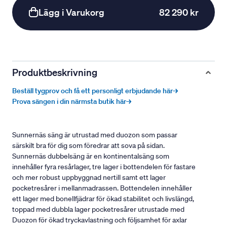
Lägg i Varukorg
82 290 kr
Produktbeskrivning
Beställ tygprov och få ett personligt erbjudande här→
Prova sängen i din närmsta butik här→
Sunnernäs säng är utrustad med duozon som passar
särskilt bra för dig som föredrar att sova på sidan.
Sunnernäs dubbelsäng är en kontinentalsäng som
innehåller fyra resårlager, tre lager i bottendelen för fastare
och mer robust uppbyggnad nertill samt ett lager
pocketresårer i mellanmadrassen. Bottendelen innehåller
ett lager med bonellfjädrar för ökad stabilitet och livslängd,
toppad med dubbla lager pocketresårer utrustade med
Duozon för ökad tryckavlastning och följsamhet för axlar