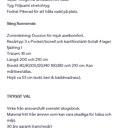
Tyg: Följsamt stretchtyg
Fodral: Pikerad för att hålla vadd på plats.
Säng Sunnernäs
Zonindelning: Duozon för mjuk axelkomfort.
Resårtyp: 3 x Pocket/bonell och kantförstärkt (totalt 4 lager
fjädring )
Träram: 16 cm
Längd: 200 och 210 cm
Bredd: 80,90,105,120,140 160,180 och 210 cm. Kan
måttbeställas.
Höjd: ca 53 cm (exkl. ben & bäddmadrass).
TRYGGT VAL
Virke från ansvarsfullt svenskt skogsbruk.
Material fritt från ämnen som kan vara skadliga för hälsa och
miljö.
30 års garanti (ram/resår)