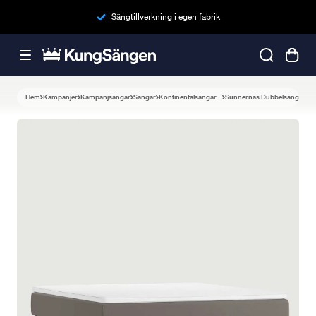
Sängtillverkning i egen fabrik
Hem
Kampanjer
Kampanjsängar
Sängar
Kontinentalsängar
Sunnernäs Dubbelsäng