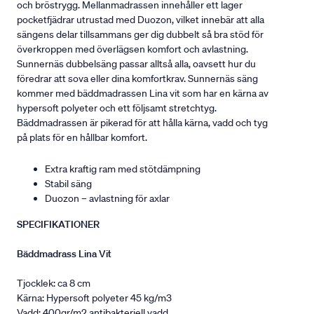
och bröstrygg. Mellanmadrassen innehåller ett lager
pocketfjädrar utrustad med Duozon, vilket innebär att alla
sängens delar tillsammans ger dig dubbelt så bra stöd för
överkroppen med överlägsen komfort och avlastning.
Sunnernäs dubbelsäng passar alltså alla, oavsett hur du
föredrar att sova eller dina komfortkrav. Sunnernäs säng
kommer med bäddmadrassen Lina vit som har en kärna av
hypersoft polyeter och ett följsamt stretchtyg.
Bäddmadrassen är pikerad för att hålla kärna, vadd och tyg
på plats för en hållbar komfort.
Extra kraftig ram med stötdämpning
Stabil säng
Duozon – avlastning för axlar
SPECIFIKATIONER
Bäddmadrass Lina Vit
Tjocklek: ca 8 cm
Kärna: Hypersoft polyeter 45 kg/m3
Vadd: 400gr/m2 antibakteriell vadd