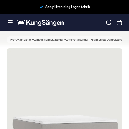
Sängtillverkning i egen fabrik
Hem
Kampanjer
Kampanjsängar
Sängar
Kontinentalsängar
Sunnernäs Dubbelsäng