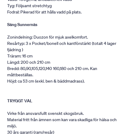
Tyg: Följsamt stretchtyg
Fodral: Pikerad för att hålla vadd på plats.
Säng Sunnernäs
Zonindelning: Duozon för mjuk axelkomfort.
Resårtyp: 3 x Pocket/bonell och kantförstärkt (totalt 4 lager
fjädring )
Träram: 16 cm
Längd: 200 och 210 cm
Bredd: 80,90,105,120,140 160,180 och 210 cm. Kan
måttbeställas.
Höjd: ca 53 cm (exkl. ben & bäddmadrass).
TRYGGT VAL
Virke från ansvarsfullt svenskt skogsbruk.
Material fritt från ämnen som kan vara skadliga för hälsa och
miljö.
30 års garanti (ram/resår)