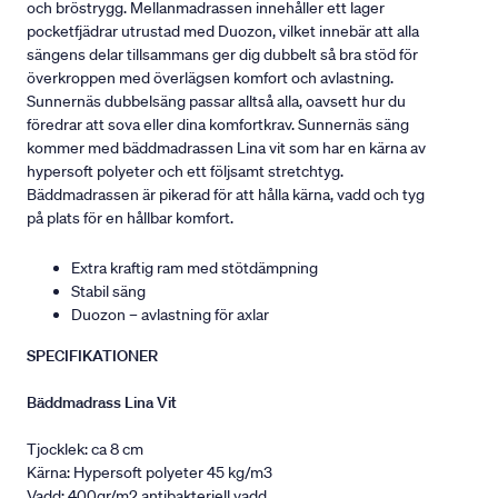
och bröstrygg. Mellanmadrassen innehåller ett lager
pocketfjädrar utrustad med Duozon, vilket innebär att alla
sängens delar tillsammans ger dig dubbelt så bra stöd för
överkroppen med överlägsen komfort och avlastning.
Sunnernäs dubbelsäng passar alltså alla, oavsett hur du
föredrar att sova eller dina komfortkrav. Sunnernäs säng
kommer med bäddmadrassen Lina vit som har en kärna av
hypersoft polyeter och ett följsamt stretchtyg.
Bäddmadrassen är pikerad för att hålla kärna, vadd och tyg
på plats för en hållbar komfort.
Extra kraftig ram med stötdämpning
Stabil säng
Duozon – avlastning för axlar
SPECIFIKATIONER
Bäddmadrass Lina Vit
Tjocklek: ca 8 cm
Kärna: Hypersoft polyeter 45 kg/m3
Vadd: 400gr/m2 antibakteriell vadd