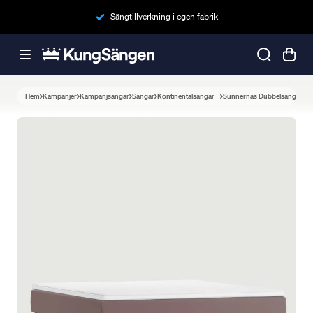
Sängtillverkning i egen fabrik
Hem
Kampanjer
Kampanjsängar
Sängar
Kontinentalsängar
Sunnernäs Dubbelsäng