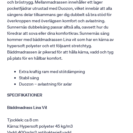
och bröstrygg. Mellanmadrassen innehåller ett lager
pocketfjädrar utrustad med Duozon, vilket innebär att alla
sängens delar tillsammans ger dig dubbelt så bra stöd för
överkroppen med överlägsen komfort och avlastning.
Sunnernäs dubbelsäng passar alltså alla, oavsett hur du
föredrar att sova eller dina komfortkrav. Sunnernäs säng
kommer med bäddmadrassen Lina vit som har en kärna av
hypersoft polyeter och ett följsamt stretchtyg.
Bäddmadrassen är pikerad för att hålla kärna, vadd och tyg
på plats för en hållbar komfort.
Extra kraftig ram med stötdämpning
Stabil säng
Duozon – avlastning för axlar
SPECIFIKATIONER
Bäddmadrass Lina Vit
Tjocklek: ca 8 cm
Kärna: Hypersoft polyeter 45 kg/m3
Vadd: 400gr/m2 antibakteriell vadd