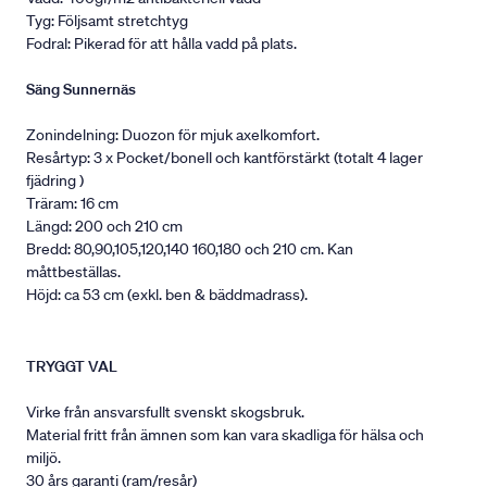
Tyg: Följsamt stretchtyg
Fodral: Pikerad för att hålla vadd på plats.
Säng Sunnernäs
Zonindelning: Duozon för mjuk axelkomfort.
Resårtyp: 3 x Pocket/bonell och kantförstärkt (totalt 4 lager
fjädring )
Träram: 16 cm
Längd: 200 och 210 cm
Bredd: 80,90,105,120,140 160,180 och 210 cm. Kan
måttbeställas.
Höjd: ca 53 cm (exkl. ben & bäddmadrass).
TRYGGT VAL
Virke från ansvarsfullt svenskt skogsbruk.
Material fritt från ämnen som kan vara skadliga för hälsa och
miljö.
30 års garanti (ram/resår)