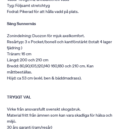
Tyg: Följsamt stretchtyg
Fodral: Pikerad för att hålla vadd på plats.
Säng Sunnernäs
Zonindelning: Duozon för mjuk axelkomfort.
Resårtyp: 3 x Pocket/bonell och kantförstärkt (totalt 4 lager
fjädring )
Träram: 16 cm
Längd: 200 och 210 cm
Bredd: 80,90,105,120,140 160,180 och 210 cm. Kan
måttbeställas.
Höjd: ca 53 cm (exkl. ben & bäddmadrass).
TRYGGT VAL
Virke från ansvarsfullt svenskt skogsbruk.
Material fritt från ämnen som kan vara skadliga för hälsa och
miljö.
30 års garanti (ram/resår)