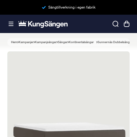
Sängtillverkning i egen fabrik
Hem
Kampanjer
Kampanjsängar
Sängar
Kontinentalsängar
Sunnernäs Dubbelsäng