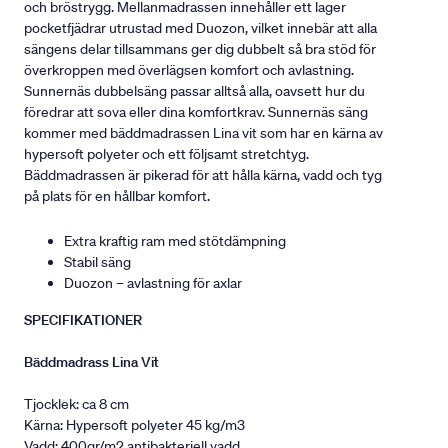
och bröstrygg. Mellanmadrassen innehåller ett lager
pocketfjädrar utrustad med Duozon, vilket innebär att alla
sängens delar tillsammans ger dig dubbelt så bra stöd för
överkroppen med överlägsen komfort och avlastning.
Sunnernäs dubbelsäng passar alltså alla, oavsett hur du
föredrar att sova eller dina komfortkrav. Sunnernäs säng
kommer med bäddmadrassen Lina vit som har en kärna av
hypersoft polyeter och ett följsamt stretchtyg.
Bäddmadrassen är pikerad för att hålla kärna, vadd och tyg
på plats för en hållbar komfort.
Extra kraftig ram med stötdämpning
Stabil säng
Duozon – avlastning för axlar
SPECIFIKATIONER
Bäddmadrass Lina Vit
Tjocklek: ca 8 cm
Kärna: Hypersoft polyeter 45 kg/m3
Vadd: 400gr/m2 antibakteriell vadd