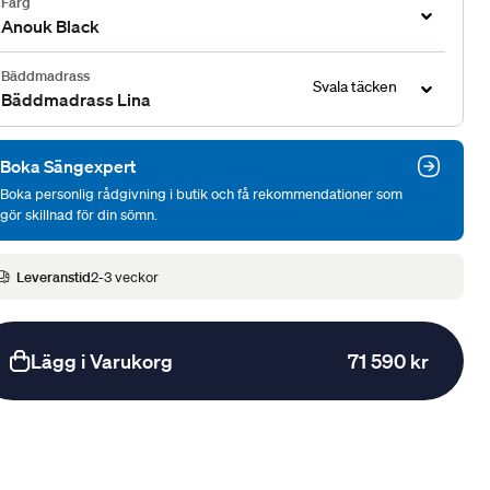
Färg
Anouk Black
Bäddmadrass
Svala täcken
Bäddmadrass Lina
Boka Sängexpert
Boka personlig rådgivning i butik och få rekommendationer som
gör skillnad för din sömn.
Leveranstid
2-3 veckor
Lägg i Varukorg
71 590 kr