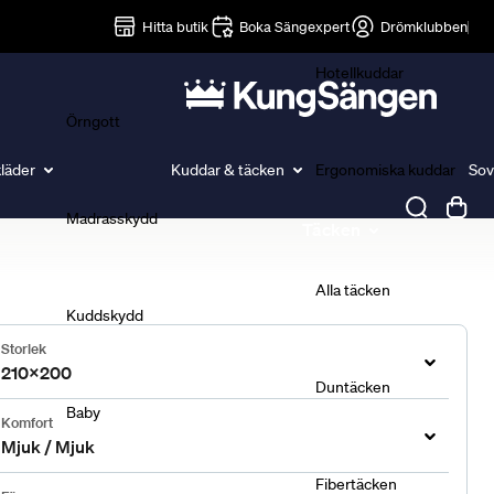
Lakan
Hitta butik
Boka Sängexpert
Drömklubben
Hotellkuddar
Örngott
läder
Kuddar & täcken
Ergonomiska kuddar
Sov
Madrasskydd
Täcken
Alla täcken
Kuddskydd
Storlek
210x200
Duntäcken
Baby
Komfort
Mjuk / Mjuk
Fibertäcken