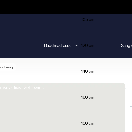
105 cm
Bäddmadrasser
120 cm
Sängk
bbelsäng
140 cm
gör skillnad för din sömn.
160 cm
180 cm