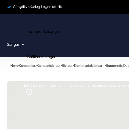
Ramsängar
Sängtillverkning i egen fabrik
Kontinentalsängar
Sängar
Ställbara sängar
Hem
Kampanjer
Kampanjsängar
Sängar
Kontinentalsängar
Sunnernäs Du
Boka Sängexpert
Boka personlig rådgivning i butik och få rekommendationer som 