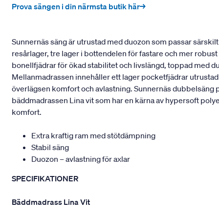
Prova sängen i din närmsta butik här→
Sunnernäs säng är utrustad med duozon som passar särskilt b
resårlager, tre lager i bottendelen för fastare och mer robu
bonellfjädrar för ökad stabilitet och livslängd, toppad med 
Mellanmadrassen innehåller ett lager pocketfjädrar utrustad
överlägsen komfort och avlastning. Sunnernäs dubbelsäng pas
bäddmadrassen Lina vit som har en kärna av hypersoft polyeter
komfort.
Extra kraftig ram med stötdämpning
Stabil säng
Duozon – avlastning för axlar
SPECIFIKATIONER
Bäddmadrass Lina Vit