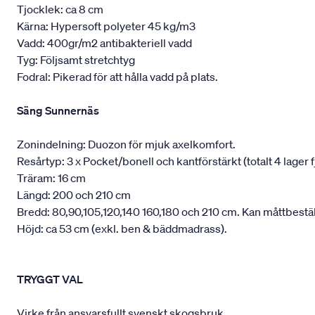
Tjocklek: ca 8 cm
Kärna: Hypersoft polyeter 45 kg/m3
Vadd: 400gr/m2 antibakteriell vadd
Tyg: Följsamt stretchtyg
Fodral: Pikerad för att hålla vadd på plats.
Säng Sunnernäs
Zonindelning: Duozon för mjuk axelkomfort.
Resårtyp: 3 x Pocket/bonell och kantförstärkt (totalt 4 lager f
Träram: 16 cm
Längd: 200 och 210 cm
Bredd: 80,90,105,120,140 160,180 och 210 cm. Kan måttbestäl
Höjd: ca 53 cm (exkl. ben & bäddmadrass).
TRYGGT VAL
Virke från ansvarsfullt svenskt skogsbruk.