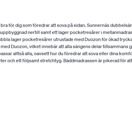
ra för dig som föredrar att sova på sidan. Sunnernäs dubbelsän
st uppbyggnad nertill samt ett lager pocketresårer i mellanmadra
dubbla lager pocketresårer utrustade med Duozon för ökad trycka
 med Duozon, vilket innebär att alla sängens delar tillsammans 
sar alltså alla, oavsett hur du föredrar att sova eller dina k
 och ett följsamt stretchtyg. Bäddmadrassen är pikerad för att h