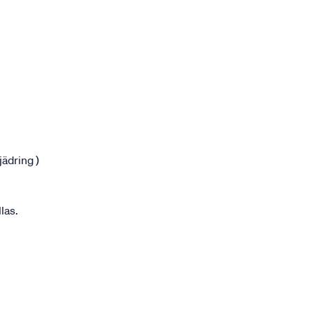
jädring )
las.