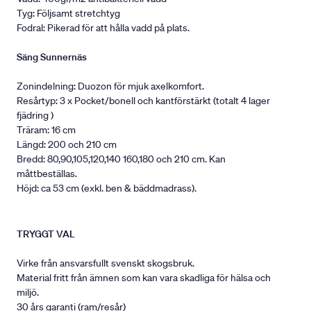
Tyg: Följsamt stretchtyg
Fodral: Pikerad för att hålla vadd på plats.
Säng Sunnernäs
Zonindelning: Duozon för mjuk axelkomfort.
Resårtyp: 3 x Pocket/bonell och kantförstärkt (totalt 4 lager
fjädring )
Träram: 16 cm
Längd: 200 och 210 cm
Bredd: 80,90,105,120,140 160,180 och 210 cm. Kan
måttbeställas.
Höjd: ca 53 cm (exkl. ben & bäddmadrass).
TRYGGT VAL
Virke från ansvarsfullt svenskt skogsbruk.
Material fritt från ämnen som kan vara skadliga för hälsa och
miljö.
30 års garanti (ram/resår)