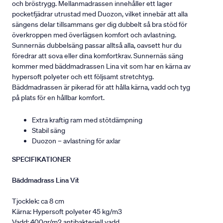
och bröstrygg. Mellanmadrassen innehåller ett lager
pocketfjädrar utrustad med Duozon, vilket innebär att alla
sängens delar tillsammans ger dig dubbelt så bra stöd för
överkroppen med överlägsen komfort och avlastning.
Sunnernäs dubbelsäng passar alltså alla, oavsett hur du
föredrar att sova eller dina komfortkrav. Sunnernäs säng
kommer med bäddmadrassen Lina vit som har en kärna av
hypersoft polyeter och ett följsamt stretchtyg.
Bäddmadrassen är pikerad för att hålla kärna, vadd och tyg
på plats för en hållbar komfort.
Extra kraftig ram med stötdämpning
Stabil säng
Duozon – avlastning för axlar
SPECIFIKATIONER
Bäddmadrass Lina Vit
Tjocklek: ca 8 cm
Kärna: Hypersoft polyeter 45 kg/m3
Vadd: 400gr/m2 antibakteriell vadd