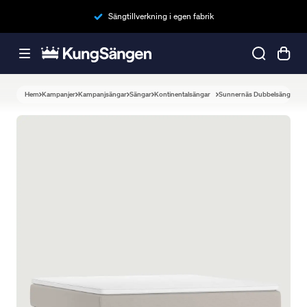
Sängtillverkning i egen fabrik
Hem
Kampanjer
Kampanjsängar
Sängar
Kontinentalsängar
Sunnernäs Dubbelsäng