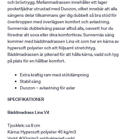
och bröstrygg. Mellanmadrassen innehåller ett lager
pocketfjädrar utrustad med Duozon, vilket innebär att alla
sängens delar tillsammans ger dig dubbelt så bra stöd för
överkroppen med överlägsen komfort och avlastning.
Sunnernäs dubbelsäng passar alltså alla, oavsett hur du
föredrar att sova eller dina komfortkrav. Sunnernäs säng
kommer med bäddmadrassen Lina vit som har en kärna av
hypersoft polyeter och ett följsamt stretchtyg.
Bäddmadrassen är pikerad för att hålla kärna, vadd och tyg
på plats för en hållbar komfort.
Extra kraftig ram med stötdämpning
Stabil säng
Duozon – avlastning för axlar
SPECIFIKATIONER
Bäddmadrass Lina Vit
Tjocklek: ca 8 cm
Kärna: Hypersoft polyeter 45 kg/m3
Vadd: 400gr/m2 antibakteriell vadd