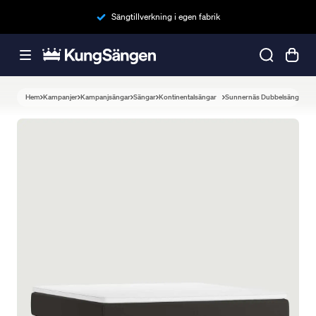
Sängtillverkning i egen fabrik
Hem
Kampanjer
Kampanjsängar
Sängar
Kontinentalsängar
Sunnernäs Dubbelsäng