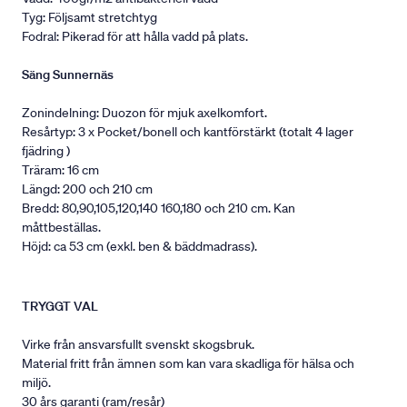
Tyg: Följsamt stretchtyg
Fodral: Pikerad för att hålla vadd på plats.
Säng Sunnernäs
Zonindelning: Duozon för mjuk axelkomfort.
Resårtyp: 3 x Pocket/bonell och kantförstärkt (totalt 4 lager
fjädring )
Träram: 16 cm
Längd: 200 och 210 cm
Bredd: 80,90,105,120,140 160,180 och 210 cm. Kan
måttbeställas.
Höjd: ca 53 cm (exkl. ben & bäddmadrass).
TRYGGT VAL
Virke från ansvarsfullt svenskt skogsbruk.
Material fritt från ämnen som kan vara skadliga för hälsa och
miljö.
30 års garanti (ram/resår)