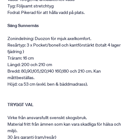
Tyg: Följsamt stretchtyg
Fodral: Pikerad för att hålla vadd på plats.
Säng Sunnernäs
Zonindelning: Duozon för mjuk axelkomfort.
Resårtyp: 3 x Pocket/bonell och kantförstärkt (totalt 4 lager
fjädring )
Träram: 16 cm
Längd: 200 och 210 cm
Bredd: 80,90,105,120,140 160,180 och 210 cm. Kan
måttbeställas.
Höjd: ca 53 cm (exkl. ben & bäddmadrass).
TRYGGT VAL
Virke från ansvarsfullt svenskt skogsbruk.
Material fritt från ämnen som kan vara skadliga för hälsa och
miljö.
30 års garanti (ram/resår)