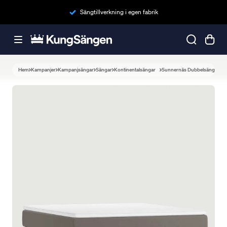
Sängtillverkning i egen fabrik
Hem
Kampanjer
Kampanjsängar
Sängar
Kontinentalsängar
Sunnernäs Dubbelsäng