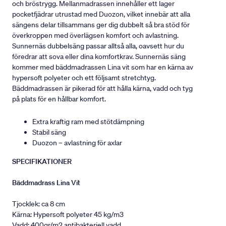
och bröstrygg. Mellanmadrassen innehåller ett lager
pocketfjädrar utrustad med Duozon, vilket innebär att alla
sängens delar tillsammans ger dig dubbelt så bra stöd för
överkroppen med överlägsen komfort och avlastning.
Sunnernäs dubbelsäng passar alltså alla, oavsett hur du
föredrar att sova eller dina komfortkrav. Sunnernäs säng
kommer med bäddmadrassen Lina vit som har en kärna av
hypersoft polyeter och ett följsamt stretchtyg.
Bäddmadrassen är pikerad för att hålla kärna, vadd och tyg
på plats för en hållbar komfort.
Extra kraftig ram med stötdämpning
Stabil säng
Duozon – avlastning för axlar
SPECIFIKATIONER
Bäddmadrass Lina Vit
Tjocklek: ca 8 cm
Kärna: Hypersoft polyeter 45 kg/m3
Vadd: 400gr/m2 antibakteriell vadd