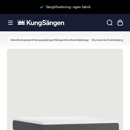
Sängtillverkning i egen fabrik
Hem
Kampanjer
Kampanjsängar
Sängar
Kontinentalsängar
Sunnernäs Dubbelsäng