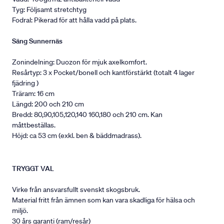
Tyg: Följsamt stretchtyg
Fodral: Pikerad för att hålla vadd på plats.
Säng Sunnernäs
Zonindelning: Duozon för mjuk axelkomfort.
Resårtyp: 3 x Pocket/bonell och kantförstärkt (totalt 4 lager
fjädring )
Träram: 16 cm
Längd: 200 och 210 cm
Bredd: 80,90,105,120,140 160,180 och 210 cm. Kan
måttbeställas.
Höjd: ca 53 cm (exkl. ben & bäddmadrass).
TRYGGT VAL
Virke från ansvarsfullt svenskt skogsbruk.
Material fritt från ämnen som kan vara skadliga för hälsa och
miljö.
30 års garanti (ram/resår)