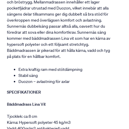
och bröstrygg. Mellanmadrassen innehåller ett lager
pocketfjädrar utrustad med Duozon, vilket innebär att alla
sängens delar tillsammans ger dig dubbelt så bra stöd för
överkroppen med överlägsen komfort och avlastning.
Sunnernäs dubbelsäng passar alltså alla, oavsett hur du
föredrar att sova eller dina komfortkrav. Sunnernäs säng
kommer med bäddmadrassen Lina vit som har en kärna av
hypersoft polyeter och ett följsamt stretchtyg.
Bäddmadrassen är pikerad för att hålla kärna, vadd och tyg
på plats för en hållbar komfort.
Extra kraftig ram med stötdämpning
Stabil säng
Duozon – avlastning för axlar
SPECIFIKATIONER
Bäddmadrass Lina Vit
Tjocklek: ca 8 cm
Kärna: Hypersoft polyeter 45 kg/m3
Vadd: 400gr/m2 antibakteriell vadd