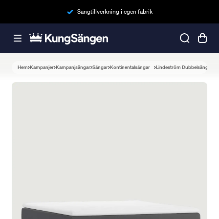
Sängtillverkning i egen fabrik
Hem
Kampanjer
Kampanjsängar
Sängar
Kontinentalsängar
Lindeström Dubbelsäng