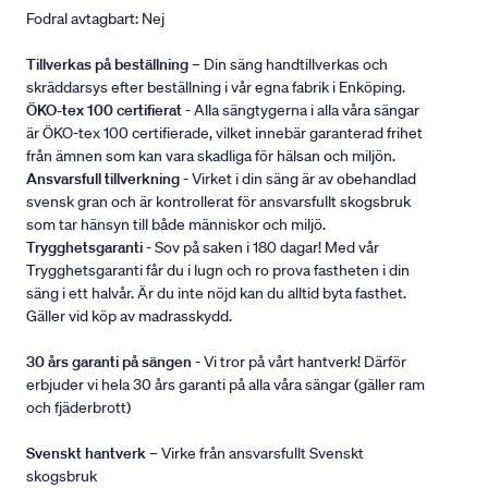
Fodral avtagbart: Nej
Tillverkas på beställning
– Din säng handtillverkas och
skräddarsys efter beställning i vår egna fabrik i Enköping.
ÖKO-tex 100 certifierat
- Alla sängtygerna i alla våra sängar
är ÖKO-tex 100 certifierade, vilket innebär garanterad frihet
från ämnen som kan vara skadliga för hälsan och miljön.
Ansvarsfull tillverkning
- Virket i din säng är av obehandlad
svensk gran och är kontrollerat för ansvarsfullt skogsbruk
som tar hänsyn till både människor och miljö.
Trygghetsgaranti
- Sov på saken i 180 dagar! Med vår
Trygghetsgaranti får du i lugn och ro prova fastheten i din
säng i ett halvår. Är du inte nöjd kan du alltid byta fasthet.
Gäller vid köp av madrasskydd.
30 års garanti på sängen
- Vi tror på vårt hantverk! Därför
erbjuder vi hela 30 års garanti på alla våra sängar (gäller ram
och fjäderbrott)
Svenskt hantverk
– Virke från ansvarsfullt Svenskt
skogsbruk