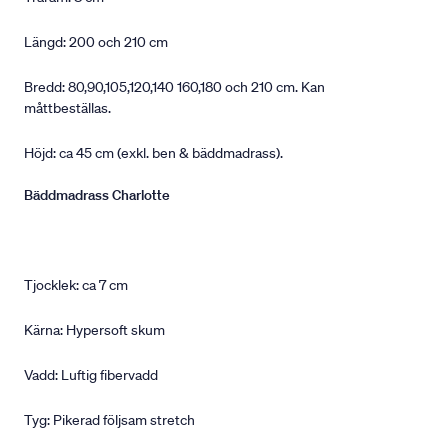
Längd: 200 och 210 cm
Bredd: 80,90,105,120,140 160,180 och 210 cm. Kan
måttbeställas.
Höjd: ca 45 cm (exkl. ben & bäddmadrass).
Bäddmadrass Charlotte
Tjocklek: ca 7 cm
Kärna: Hypersoft skum
Vadd: Luftig fibervadd
Tyg: Pikerad följsam stretch