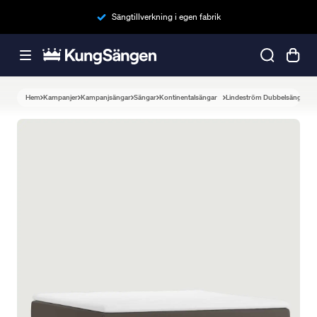
Sängtillverkning i egen fabrik
Hem
Kampanjer
Kampanjsängar
Sängar
Kontinentalsängar
Lindeström Dubbelsäng