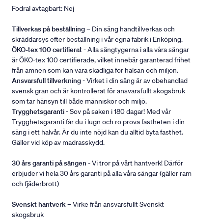
Fodral avtagbart: Nej
Tillverkas på beställning
– Din säng handtillverkas och
skräddarsys efter beställning i vår egna fabrik i Enköping.
ÖKO-tex 100 certifierat
- Alla sängtygerna i alla våra sängar
är ÖKO-tex 100 certifierade, vilket innebär garanterad frihet
från ämnen som kan vara skadliga för hälsan och miljön.
Ansvarsfull tillverkning
- Virket i din säng är av obehandlad
svensk gran och är kontrollerat för ansvarsfullt skogsbruk
som tar hänsyn till både människor och miljö.
Trygghetsgaranti
- Sov på saken i 180 dagar! Med vår
Trygghetsgaranti får du i lugn och ro prova fastheten i din
säng i ett halvår. Är du inte nöjd kan du alltid byta fasthet.
Gäller vid köp av madrasskydd.
30 års garanti på sängen
- Vi tror på vårt hantverk! Därför
erbjuder vi hela 30 års garanti på alla våra sängar (gäller ram
och fjäderbrott)
Svenskt hantverk
– Virke från ansvarsfullt Svenskt
skogsbruk