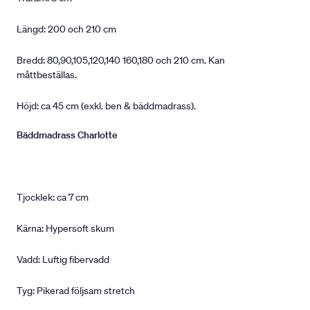
Längd: 200 och 210 cm
Bredd: 80,90,105,120,140 160,180 och 210 cm. Kan
måttbeställas.
Höjd: ca 45 cm (exkl. ben & bäddmadrass).
Bäddmadrass Charlotte
Tjocklek: ca 7 cm
Kärna: Hypersoft skum
Vadd: Luftig fibervadd
Tyg: Pikerad följsam stretch