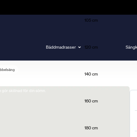
105 cm
Bäddmadrasser
120 cm
Sängk
bbelsäng
140 cm
gör skillnad för din sömn.
160 cm
180 cm