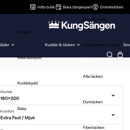
Lakan
Hitta butik
Boka Sängexpert
Drömklubben
Hotellkuddar
Örngott
läder
Kuddar & täcken
Ergonomiska kuddar
Sov
Madrasskydd
Täcken
Alla täcken
Kuddskydd
Storlek
180x200
Duntäcken
Baby
Komfort
Extra Fast / Mjuk
Fibertäcken