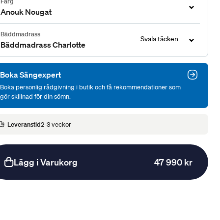
Färg
Anouk Nougat
Bäddmadrass
Svala täcken
Bäddmadrass Charlotte
Boka Sängexpert
Boka personlig rådgivning i butik och få rekommendationer som
gör skillnad för din sömn.
Leveranstid
2-3 veckor
Lägg i Varukorg
47 990 kr