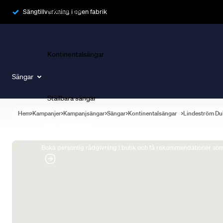
Ramsängar
Sängtillverkning i egen fabrik
Kontinentalsängar
Sängar
Ställbara sängar
Hem
Kampanjer
Kampanjsängar
Sängar
Kontinentalsängar
Lindeström Du
Boka Sängexpert
Boka personlig rådgivning i butik och få rekommendationer som 