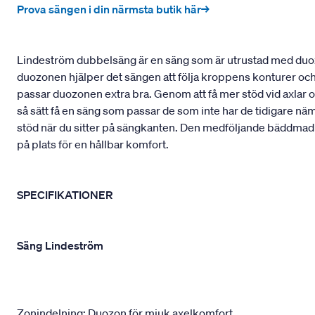
Prova sängen i din närmsta butik här→
Lindeström dubbelsäng är en säng som är utrustad med duozo
duozonen hjälper det sängen att följa kroppens konturer och p
passar duozonen extra bra. Genom att få mer stöd vid axlar 
så sätt få en säng som passar de som inte har de tidigare näm
stöd när du sitter på sängkanten. Den medföljande bäddmadras
på plats för en hållbar komfort.
SPECIFIKATIONER
Säng Lindeström
Zonindelning: Duozon för mjuk axelkomfort.