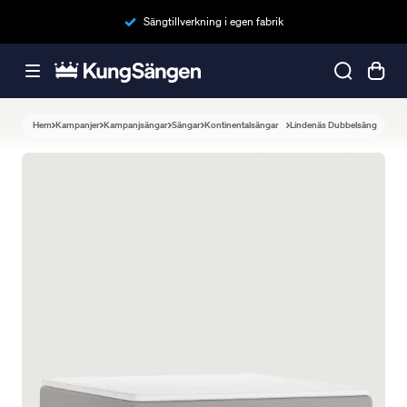
Sängtillverkning i egen fabrik
Hem
Kampanjer
Kampanjsängar
Sängar
Kontinentalsängar
Lindenäs Dubbelsäng