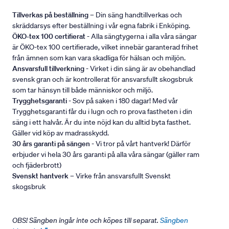
Tillverkas på beställning
– Din säng handtillverkas och
skräddarsys efter beställning i vår egna fabrik i Enköping.
ÖKO-tex 100 certifierat
- Alla sängtygerna i alla våra sängar
är ÖKO-tex 100 certifierade, vilket innebär garanterad frihet
från ämnen som kan vara skadliga för hälsan och miljön.
Ansvarsfull tillverkning
- Virket i din säng är av obehandlad
svensk gran och är kontrollerat för ansvarsfullt skogsbruk
som tar hänsyn till både människor och miljö.
Trygghetsgaranti
- Sov på saken i 180 dagar! Med vår
Trygghetsgaranti får du i lugn och ro prova fastheten i din
säng i ett halvår. Är du inte nöjd kan du alltid byta fasthet.
Gäller vid köp av madrasskydd.
30 års garanti på sängen
- Vi tror på vårt hantverk! Därför
erbjuder vi hela 30 års garanti på alla våra sängar (gäller ram
och fjäderbrott)
Svenskt hantverk
– Virke från ansvarsfullt Svenskt
skogsbruk
OBS! Sängben ingår inte och köpes till separat.
Sängben