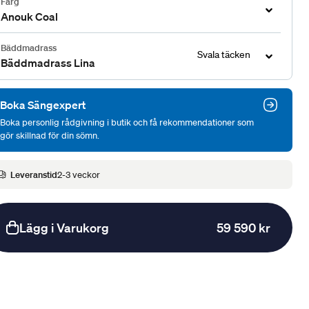
Färg
Anouk Coal
Bäddmadrass
Svala täcken
Bäddmadrass Lina
Boka Sängexpert
Boka personlig rådgivning i butik och få rekommendationer som
gör skillnad för din sömn.
Leveranstid
2-3 veckor
Lägg i Varukorg
59 590 kr