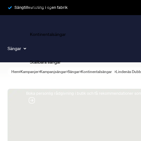
Ramsängar
Sängtillverkning i egen fabrik
Kontinentalsängar
Sängar
Ställbara sängar
Hem
Kampanjer
Kampanjsängar
Sängar
Kontinentalsängar
Lindenäs Dubb
Boka Sängexpert
Boka personlig rådgivning i butik och få rekommendationer som 