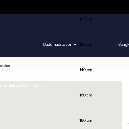
105 cm
Bäddmadrasser
120 cm
Sängk
elsäng
140 cm
gör skillnad för din sömn.
160 cm
180 cm