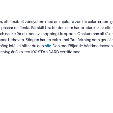
 ett flexibelt zonsystem med en mjukare zon för axlarna som ge
assar de flesta. Särskilt bra för den som har bredare axlar eller 
och nacke får du mer avslappning i kroppen. Önskar man att få 
nda behoven. Sängen har en extra kantförstärkning som ger sängen
äng istället hittar du den
här
. Den medföljande bäddmadrassen L
etchtyg är Öko-tex 100 STANDARD certifierade.