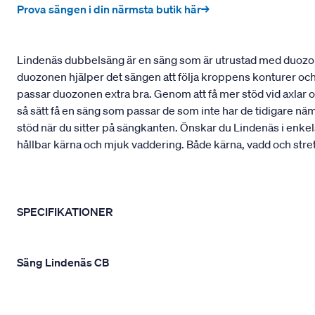
Prova sängen i din närmsta butik här→
Lindenäs dubbelsäng är en säng som är utrustad med duozon,
duozonen hjälper det sängen att följa kroppens konturer och p
passar duozonen extra bra. Genom att få mer stöd vid axlar 
så sätt få en säng som passar de som inte har de tidigare näm
stöd när du sitter på sängkanten. Önskar du Lindenäs i enkels
hållbar kärna och mjuk vaddering. Både kärna, vadd och str
SPECIFIKATIONER
Säng Lindenäs CB