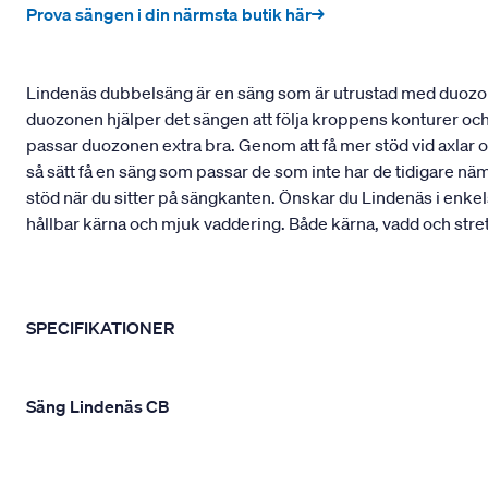
Prova sängen i din närmsta butik här→
Lindenäs dubbelsäng är en säng som är utrustad med duozon,
duozonen hjälper det sängen att följa kroppens konturer och p
passar duozonen extra bra. Genom att få mer stöd vid axlar 
så sätt få en säng som passar de som inte har de tidigare näm
stöd när du sitter på sängkanten. Önskar du Lindenäs i enkels
hållbar kärna och mjuk vaddering. Både kärna, vadd och str
SPECIFIKATIONER
Säng Lindenäs CB