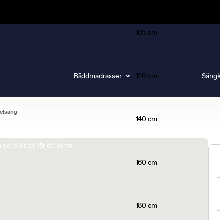
105 cm
Bäddmadrasser
120 cm
Sängk
elsäng
140 cm
gör skillnad för din sömn.
160 cm
180 cm