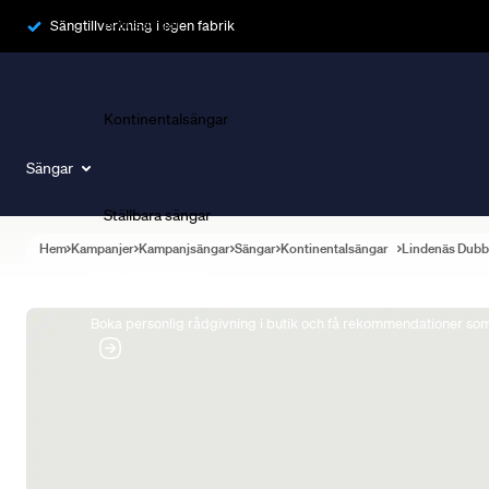
Ramsängar
Sängtillverkning i egen fabrik
Kontinentalsängar
Sängar
Ställbara sängar
Hem
Kampanjer
Kampanjsängar
Sängar
Kontinentalsängar
Lindenäs Dubb
Boka Sängexpert
Boka personlig rådgivning i butik och få rekommendationer som 