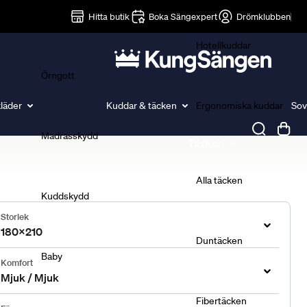
Lakan
Hitta butik
Boka Sängexpert
Drömklubben
Hotellkuddar
Örngott
läder
Kuddar & täcken
Ergonomiska kuddar
Sov
Madrasskydd
Täcken
Alla täcken
Kuddskydd
Storlek
180x210
Duntäcken
Baby
Komfort
Mjuk / Mjuk
Fibertäcken