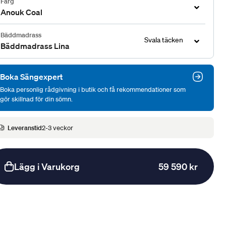
Färg
Anouk Coal
Bäddmadrass
Svala täcken
Bäddmadrass Lina
Boka Sängexpert
Boka personlig rådgivning i butik och få rekommendationer som
gör skillnad för din sömn.
Leveranstid
2-3 veckor
Lägg i Varukorg
59 590 kr