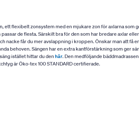
 ett flexibelt zonsystem med en mjukare zon för axlarna som ge
assar de flesta. Särskilt bra för den som har bredare axlar eller 
och nacke får du mer avslappning i kroppen. Önskar man att få 
nda behoven. Sängen har en extra kantförstärkning som ger sängen
äng istället hittar du den
här
. Den medföljande bäddmadrassen L
etchtyg är Öko-tex 100 STANDARD certifierade.