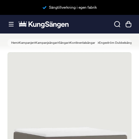
Sängtillverkning i egen fabrik
Hem
Kampanjer
Kampanjsängar
Sängar
Kontinentalsängar
Engeström Dubbelsäng