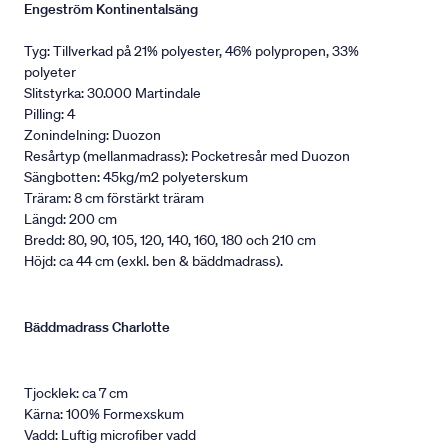
Engeström Kontinentalsäng
Tyg: Tillverkad på 21% polyester, 46% polypropen, 33%
polyeter
Slitstyrka: 30.000 Martindale
Pilling: 4
Zonindelning: Duozon
Resårtyp (mellanmadrass): Pocketresår med Duozon
Sängbotten: 45kg/m2 polyeterskum
Träram: 8 cm förstärkt träram
Längd: 200 cm
Bredd: 80, 90, 105, 120, 140, 160, 180 och 210 cm
Höjd: ca 44 cm (exkl. ben & bäddmadrass).
Bäddmadrass Charlotte
Tjocklek: ca 7 cm
Kärna: 100% Formexskum
Vadd: Luftig microfiber vadd