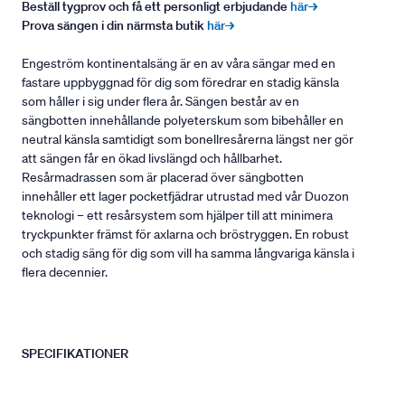
Beställ tygprov och få ett personligt erbjudande
här→
Prova sängen i din närmsta butik
här→
Engeström kontinentalsäng är en av våra sängar med en
fastare uppbyggnad för dig som föredrar en stadig känsla
som håller i sig under flera år. Sängen består av en
sängbotten innehållande polyeterskum som bibehåller en
neutral känsla samtidigt som bonellresårerna längst ner gör
att sängen får en ökad livslängd och hållbarhet.
Resårmadrassen som är placerad över sängbotten
innehåller ett lager pocketfjädrar utrustad med vår Duozon
teknologi – ett resårsystem som hjälper till att minimera
tryckpunkter främst för axlarna och bröstryggen. En robust
och stadig säng för dig som vill ha samma långvariga känsla i
flera decennier.
SPECIFIKATIONER