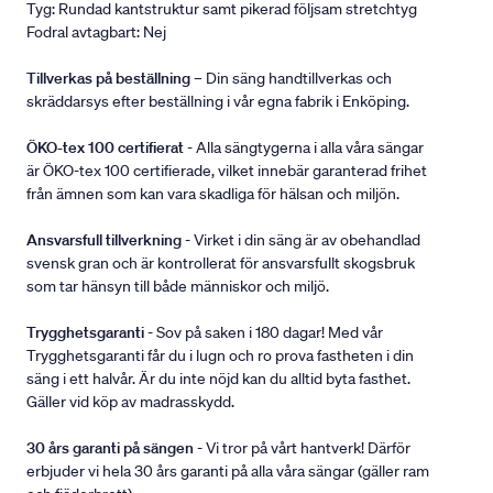
Tyg: Rundad kantstruktur samt pikerad följsam stretchtyg
Fodral avtagbart: Nej
Tillverkas på beställning
– Din säng handtillverkas och
skräddarsys efter beställning i vår egna fabrik i Enköping.
ÖKO-tex 100 certifierat
- Alla sängtygerna i alla våra sängar
är ÖKO-tex 100 certifierade, vilket innebär garanterad frihet
från ämnen som kan vara skadliga för hälsan och miljön.
Ansvarsfull tillverkning
- Virket i din säng är av obehandlad
svensk gran och är kontrollerat för ansvarsfullt skogsbruk
som tar hänsyn till både människor och miljö.
Trygghetsgaranti
- Sov på saken i 180 dagar! Med vår
Trygghetsgaranti får du i lugn och ro prova fastheten i din
säng i ett halvår. Är du inte nöjd kan du alltid byta fasthet.
Gäller vid köp av madrasskydd.
30 års garanti på sängen
- Vi tror på vårt hantverk! Därför
erbjuder vi hela 30 års garanti på alla våra sängar (gäller ram