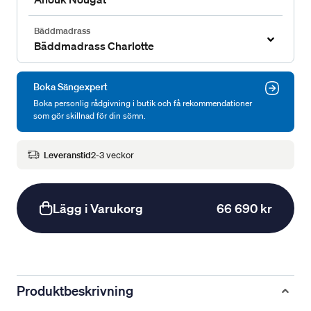
Bäddmadrass
Bäddmadrass Charlotte
Boka Sängexpert
Boka personlig rådgivning i butik och få rekommendationer
som gör skillnad för din sömn.
Leveranstid
2-3 veckor
Lägg i Varukorg
66 690 kr
Produktbeskrivning