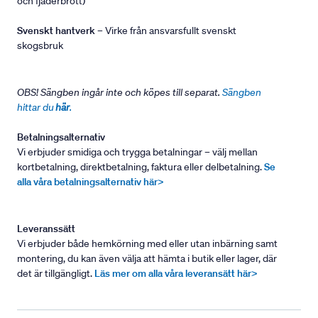
och fjäderbrott)
Svenskt hantverk
– Virke från ansvarsfullt svenskt
skogsbruk
OBS! Sängben ingår inte och köpes till separat.
Sängben
hittar du
här
.
Betalningsalternativ
Vi erbjuder smidiga och trygga betalningar – välj mellan
kortbetalning, direktbetalning, faktura eller delbetalning.
Se
alla våra betalningsalternativ här>
Leveranssätt
Vi erbjuder både hemkörning med eller utan inbärning samt
montering, du kan även välja att hämta i butik eller lager, där
det är tillgängligt.
Läs mer om alla våra leveransätt här>