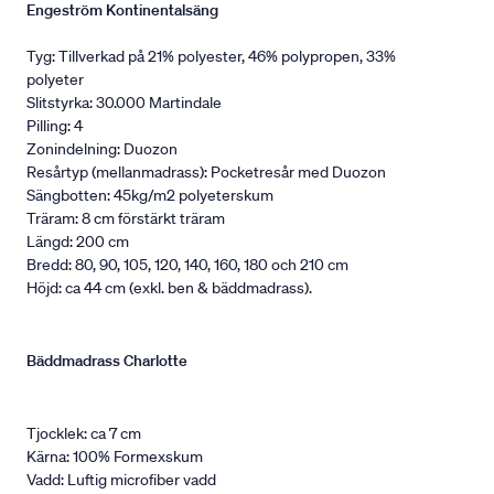
Engeström Kontinentalsäng
Tyg: Tillverkad på 21% polyester, 46% polypropen, 33%
polyeter
Slitstyrka: 30.000 Martindale
Pilling: 4
Zonindelning: Duozon
Resårtyp (mellanmadrass): Pocketresår med Duozon
Sängbotten: 45kg/m2 polyeterskum
Träram: 8 cm förstärkt träram
Längd: 200 cm
Bredd: 80, 90, 105, 120, 140, 160, 180 och 210 cm
Höjd: ca 44 cm (exkl. ben & bäddmadrass).
Bäddmadrass Charlotte
Tjocklek: ca 7 cm
Kärna: 100% Formexskum
Vadd: Luftig microfiber vadd