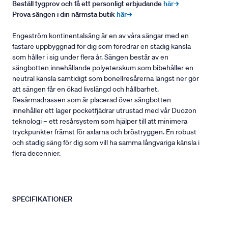
Beställ tygprov och få ett personligt erbjudande
här→
Prova sängen i din närmsta butik
här→
Engeström kontinentalsäng är en av våra sängar med en
fastare uppbyggnad för dig som föredrar en stadig känsla
som håller i sig under flera år. Sängen består av en
sängbotten innehållande polyeterskum som bibehåller en
neutral känsla samtidigt som bonellresårerna längst ner gör
att sängen får en ökad livslängd och hållbarhet.
Resårmadrassen som är placerad över sängbotten
innehåller ett lager pocketfjädrar utrustad med vår Duozon
teknologi – ett resårsystem som hjälper till att minimera
tryckpunkter främst för axlarna och bröstryggen. En robust
och stadig säng för dig som vill ha samma långvariga känsla i
flera decennier.
SPECIFIKATIONER