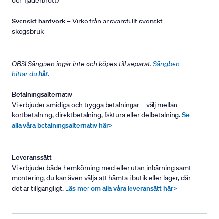
och fjäderbrott)
Svenskt hantverk
– Virke från ansvarsfullt svenskt
skogsbruk
OBS! Sängben ingår inte och köpes till separat.
Sängben
hittar du
här
.
Betalningsalternativ
Vi erbjuder smidiga och trygga betalningar – välj mellan
kortbetalning, direktbetalning, faktura eller delbetalning.
Se
alla våra betalningsalternativ här>
Leveranssätt
Vi erbjuder både hemkörning med eller utan inbärning samt
montering, du kan även välja att hämta i butik eller lager, där
det är tillgängligt.
Läs mer om alla våra leveransätt här>