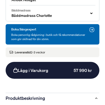
Bäddmadrass
Bäddmadrass Charlotte
Boka Sängexpert
Boka personlig rådgivning i butik och få rekommendationer
som gör skillnad för din sömn.
Leveranstid
2-3 veckor
Lägg i Varukorg
57 990 kr
Produktbeskrivning