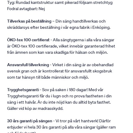
Tyg: Rundad kantstruktur samt pikerad följsam stretchtyg
Fodral avtagbart: Nej
Tillverkas på beställning
– Din säng handtillverkas och
skräddarsys efter beställning i vår egna fabrik i Enköping.
ÖKO-tex 100 certifierat
- Alla sängtygerna i alla våra sängar
är ÖKO-tex 100 certifierade, vilket innebär garanterad frihet
från ämnen som kan vara skadliga för hälsan och miljön.
Ansvarsfull tillverkning
- Virket i din säng är av obehandlad
svensk gran och är kontrollerat för ansvarsfullt skogsbruk
som tar hänsyn till både människor och miljö.
Trygghetsgaranti
- Sov på saken i 180 dagar! Med vår
Trygghetsgaranti får du i lugn och ro prova fastheten i din
säng i ett halvår. Är du inte nöjd kan du alltid byta fasthet.
Gäller vid köp av madrasskydd.
30 års garanti på sängen
- Vi tror på vårt hantverk! Därför
erbjuder vi hela 30 års garanti på alla våra sängar (gäller ram