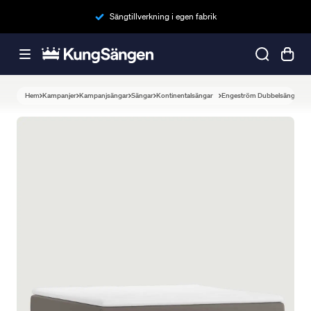
Sängtillverkning i egen fabrik
Hem
Kampanjer
Kampanjsängar
Sängar
Kontinentalsängar
Engeström Dubbelsäng