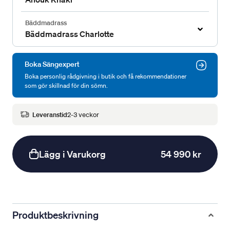
Bäddmadrass
Bäddmadrass Charlotte
Boka Sängexpert
Boka personlig rådgivning i butik och få rekommendationer
som gör skillnad för din sömn.
Leveranstid
2-3 veckor
Lägg i Varukorg
54 990 kr
Produktbeskrivning