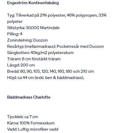
Engeström Kontinentalsäng
Tyg: Tillverkad på 21% polyester, 46% polypropen, 33%
polyeter
Slitstyrka: 30.000 Martindale
Pilling: 4
Zonindelning: Duozon
Resårtyp (mellanmadrass): Pocketresår med Duozon
Sängbotten: 45kg/m2 polyeterskum
Träram: 8 cm förstärkt träram
Längd: 200 cm
Bredd: 80, 90, 105, 120, 140, 160, 180 och 210 cm
Höjd: ca 44 cm (exkl. ben & bäddmadrass).
Bäddmadrass Charlotte
Tjocklek: ca 7 cm
Kärna: 100% Formexskum
Vadd: Luftig microfiber vadd