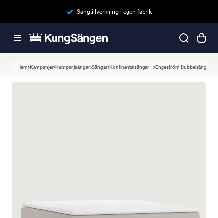
Sängtillverkning i egen fabrik
Hem
Kampanjer
Kampanjsängar
Sängar
Kontinentalsängar
Engeström Dubbelsäng