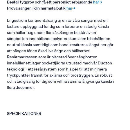
Beställ tygprov och få ett personligt erbjudande
här→
Prova sängen i din närmsta butik
här→
Engeström kontinentalsäng är en av våra sängar med en
fastare uppbyggnad för dig som föredrar en stadig känsla
som håller i sig under flera år. Sängen består av en
sängbotten innehållande polyeterskum som bibehåller en
neutral känsla samtidigt som bonellresårerna längst ner gör
att sängen får en ökad livslängd och hållbarhet.
Resårmadrassen som är placerad över sängbotten
innehåller ett lager pocketfjädrar utrustad med vår Duozon
teknologi – ett resårsystem som hjälper till att minimera
tryckpunkter främst för axlarna och bröstryggen. En robust
och stadig säng för dig som vill ha samma långvariga känsla i
flera decennier.
SPECIFIKATIONER