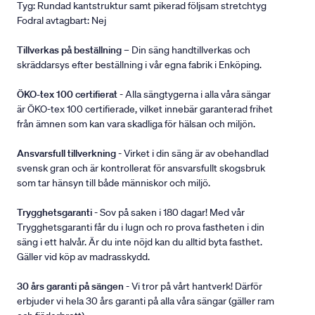
Tyg: Rundad kantstruktur samt pikerad följsam stretchtyg
Fodral avtagbart: Nej
Tillverkas på beställning
– Din säng handtillverkas och
skräddarsys efter beställning i vår egna fabrik i Enköping.
ÖKO-tex 100 certifierat
- Alla sängtygerna i alla våra sängar
är ÖKO-tex 100 certifierade, vilket innebär garanterad frihet
från ämnen som kan vara skadliga för hälsan och miljön.
Ansvarsfull tillverkning
- Virket i din säng är av obehandlad
svensk gran och är kontrollerat för ansvarsfullt skogsbruk
som tar hänsyn till både människor och miljö.
Trygghetsgaranti
- Sov på saken i 180 dagar! Med vår
Trygghetsgaranti får du i lugn och ro prova fastheten i din
säng i ett halvår. Är du inte nöjd kan du alltid byta fasthet.
Gäller vid köp av madrasskydd.
30 års garanti på sängen
- Vi tror på vårt hantverk! Därför
erbjuder vi hela 30 års garanti på alla våra sängar (gäller ram