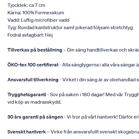
Tjocklek: ca 7 cm
Kärna: 100% Formexskum
Vadd: Luftig microfiber vadd
Tyg: Rundad kantstruktur samt pikerad följsam stretchtyg
Fodral avtagbart: Nej
Tillverkas på beställning
– Din säng handtillverkas och skräd
ÖKO-tex 100 certifierat
- Alla sängtygerna i alla våra sängar
Ansvarsfull tillverkning
- Virket i din säng är av obehandlad 
Trygghetsgaranti
- Sov på saken i 180 dagar! Med vår Trygghets
vid köp av madrasskydd.
30 års garanti på sängen
- Vi tror på vårt hantverk! Därför e
Svenskt hantverk
– Virke från ansvarsfullt svenskt skogsbr