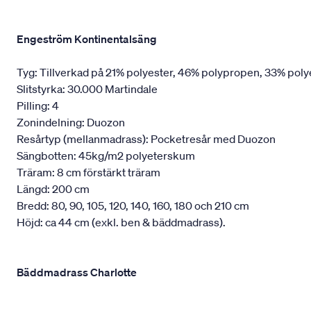
Engeström Kontinentalsäng
Tyg: Tillverkad på 21% polyester, 46% polypropen, 33% poly
Slitstyrka: 30.000 Martindale
Pilling: 4
Zonindelning: Duozon
Resårtyp (mellanmadrass): Pocketresår med Duozon
Sängbotten: 45kg/m2 polyeterskum
Träram: 8 cm förstärkt träram
Längd: 200 cm
Bredd: 80, 90, 105, 120, 140, 160, 180 och 210 cm
Höjd: ca 44 cm (exkl. ben & bäddmadrass).
Bäddmadrass Charlotte