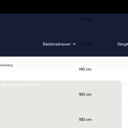
105 cm
Bäddmadrasser
120 cm
Sängk
bbelsäng
140 cm
gör skillnad för din sömn.
160 cm
180 cm