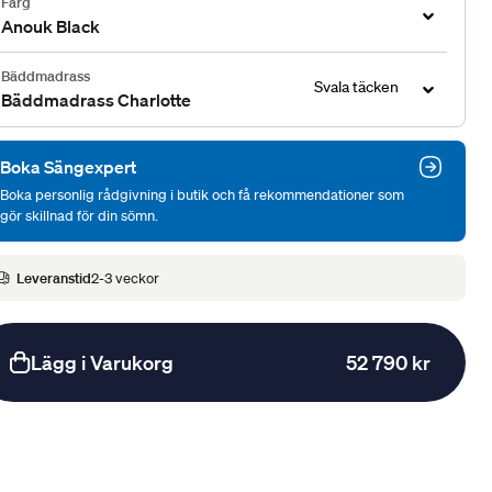
Färg
Anouk Black
Bäddmadrass
Svala täcken
Bäddmadrass Charlotte
Boka Sängexpert
Boka personlig rådgivning i butik och få rekommendationer som
gör skillnad för din sömn.
Leveranstid
2-3 veckor
Lägg i Varukorg
52 790 kr