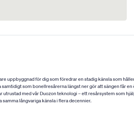
re uppbyggnad för dig som föredrar en stadig känsla som håller 
 samtidigt som bonellresårerna längst ner gör att sängen får e
ar utrustad med vår Duozon teknologi – ett resårsystem som hjälp
ha samma långvariga känsla i flera decennier.