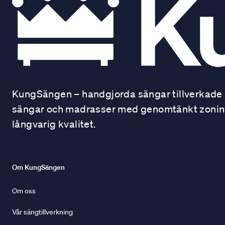
KungSängen – handgjorda sängar tillverkade i
sängar och madrasser med genomtänkt zonindel
långvarig kvalitet.
Om KungSängen
Om oss
Vår sängtillverkning