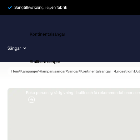
Ramsängar
Sängtillverkning i egen fabrik
Kontinentalsängar
Sängar
Ställbara sängar
Hem
Kampanjer
Kampanjsängar
Sängar
Kontinentalsängar
Engeström Du
Boka Sängexpert
Boka personlig rådgivning i butik och få rekommendationer som 