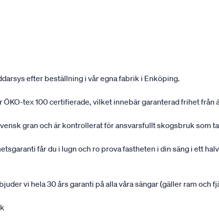
darsys efter beställning i vår egna fabrik i Enköping.
 är ÖKO-tex 100 certifierade, vilket innebär garanterad frihet fr
svensk gran och är kontrollerat för ansvarsfullt skogsbruk som ta
garanti får du i lugn och ro prova fastheten i din säng i ett halvå
rbjuder vi hela 30 års garanti på alla våra sängar (gäller ram och f
uk