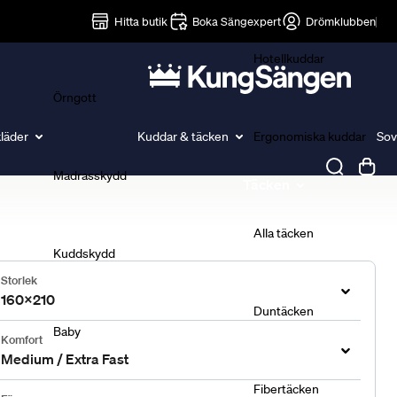
Lakan
Hitta butik
Boka Sängexpert
Drömklubben
Hotellkuddar
Örngott
läder
Kuddar & täcken
Ergonomiska kuddar
Sov
Madrasskydd
Täcken
Alla täcken
Kuddskydd
Storlek
160x210
Duntäcken
Baby
Komfort
Medium / Extra Fast
Fibertäcken