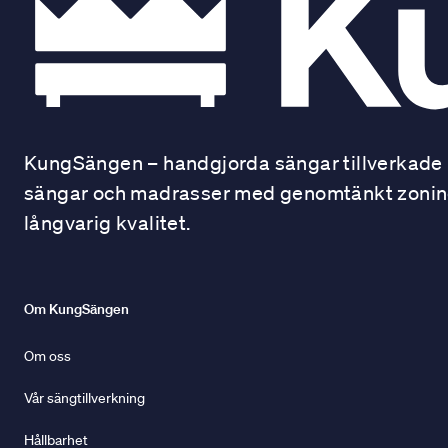
KungSängen – handgjorda sängar tillverkade i
sängar och madrasser med genomtänkt zonindel
långvarig kvalitet.
Om KungSängen
Om oss
Vår sängtillverkning
Hållbarhet