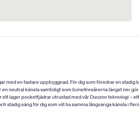
r med en fastare uppbyggnad. För dig som föredrar en stadig kän
n neutral känsla samtidigt som bonellresårerna längst ner gör a
tt lager pocketfjädrar utrustad med vår Duozon teknologi – ett 
h stadig säng för dig som vill ha samma långvariga känsla i fler