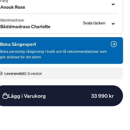
Färg
Anouk Rose
Bäddmadrass
Svala täcken
Bäddmadrass Charlotte
Boka Sängexpert
Boka personlig rådgivning i butik och få rekommendationer som
gör skillnad för din sömn.
Leveranstid
2-3 veckor
Lägg i Varukorg
33 990 kr