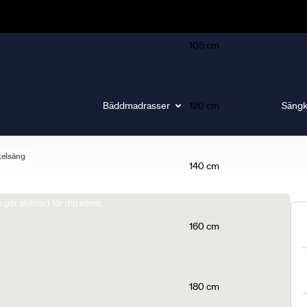
105 cm
Bäddmadrasser
120 cm
Sängk
kelsäng
140 cm
gör skillnad för din sömn.
160 cm
180 cm