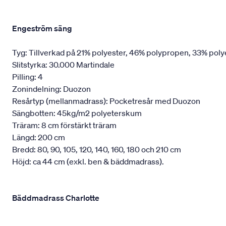
Engeström säng
Tyg: Tillverkad på 21% polyester, 46% polypropen, 33% poly
Slitstyrka: 30.000 Martindale
Pilling: 4
Zonindelning: Duozon
Resårtyp (mellanmadrass): Pocketresår med Duozon
Sängbotten: 45kg/m2 polyeterskum
Träram: 8 cm förstärkt träram
Längd: 200 cm
Bredd: 80, 90, 105, 120, 140, 160, 180 och 210 cm
Höjd: ca 44 cm (exkl. ben & bäddmadrass).
Bäddmadrass Charlotte