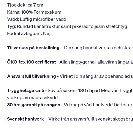
Tjocklek: ca 7 cm
Kärna: 100% Formexskum
Vadd: Luftig microfiber vadd
Tyg: Rundad kantstruktur samt pikerad följsam stretchtyg
Fodral avtagbart: Nej
Tillverkas på beställning
– Din säng handtillverkas och skräd
ÖKO-tex 100 certifierat
- Alla sängtygerna i alla våra sängar
Ansvarsfull tillverkning
- Virket i din säng är av obehandlad 
Trygghetsgaranti
- Sov på saken i 180 dagar! Med vår Trygghets
vid köp av madrasskydd.
30 års garanti på sängen
- Vi tror på vårt hantverk! Därför e
Svenskt hantverk
– Virke från ansvarsfullt svenskt skogsbr