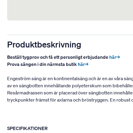
Produktbeskrivning
Beställ tygprov och få ett personligt erbjudande
här→
Prova sängen i din närmsta butik
här→
Engeström säng är en kontinentalsäng och är en av våra sänga
av en sängbotten innehållande polyeterskum som bibehåller e
Resårmadrassen som är placerad över sängbotten innehåller e
tryckpunkter främst för axlarna och bröstryggen. En robust oc
SPECIFIKATIONER