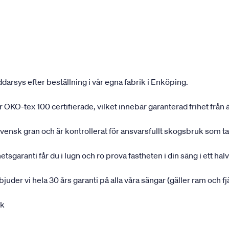
darsys efter beställning i vår egna fabrik i Enköping.
 är ÖKO-tex 100 certifierade, vilket innebär garanterad frihet fr
svensk gran och är kontrollerat för ansvarsfullt skogsbruk som t
garanti får du i lugn och ro prova fastheten i din säng i ett halvå
rbjuder vi hela 30 års garanti på alla våra sängar (gäller ram och f
uk