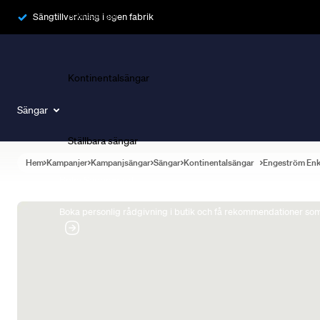
Ramsängar
Sängtillverkning i egen fabrik
Kontinentalsängar
Sängar
Ställbara sängar
Hem
Kampanjer
Kampanjsängar
Sängar
Kontinentalsängar
Engeström En
Boka Sängexpert
Boka personlig rådgivning i butik och få rekommendationer som 