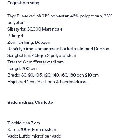
Engeström säng
Tyg: Tillverkad på 21% polyester, 46% polypropen, 33%
polyeter
Slitstyrka: 30.000 Martindale
Pilling: 4
Zonindelning: Duozon
Resårtyp (mellanmadrass): Pocketresår med Duozon
Sängbotten: 45kg/m2 polyeterskum
Träram: 8 cm förstärkt träram
Längd: 200 cm
Bredd: 80, 90, 105, 120, 140, 160, 180 och 210 cm
Höjd: ca 44 cm (exkl. ben & bäddmadrass).
Bäddmadrass Charlotte
Tjocklek: ca 7 cm
Kärna: 100% Formexskum
Vadd: Luftig microfiber vadd