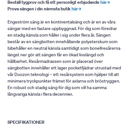
Beställ tygprov och få ett personligt erbjudande
här→
Prova sängen i din närmsta butik
här→
Engeström säng är en kontinentalsäng och är en av våra
sängar med en fastare uppbyggnad. För dig som föredrar
en stadig känsla som håller i sig under flera år. Sängen
består av en sängbotten innehållande polyeterskum som
bibehåller en neutral känsla samtidigt som bonellresårerna
längst ner gör att sängen får en ökad livslängd och
hållbarhet. Resårmadrassen som är placerad över
sängbotten innehåller ett lager pocketfjädrar utrustad med
vår Duozon teknologi – ett resårsystem som hjälper till att
minimera tryckpunkter främst för axlarna och bröstryggen.
En robust och stadig säng för dig som vill ha samma
långvariga känsla i flera decennier.
SPECIFIKATIONER