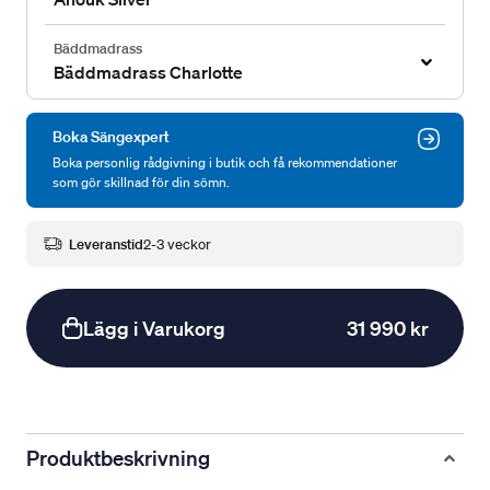
Bäddmadrass
Bäddmadrass Charlotte
Boka Sängexpert
Boka personlig rådgivning i butik och få rekommendationer
som gör skillnad för din sömn.
Leveranstid
2-3 veckor
Lägg i Varukorg
31 990 kr
Produktbeskrivning