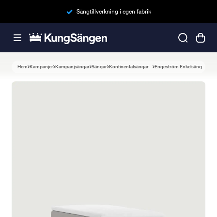
Sängtillverkning i egen fabrik
Hem
Kampanjer
Kampanjsängar
Sängar
Kontinentalsängar
Engeström Enkelsäng