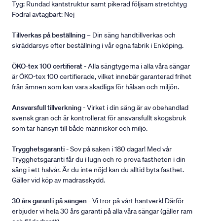
Tyg: Rundad kantstruktur samt pikerad följsam stretchtyg
Fodral avtagbart: Nej
Tillverkas på beställning
– Din säng handtillverkas och
skräddarsys efter beställning i vår egna fabrik i Enköping.
ÖKO-tex 100 certifierat
- Alla sängtygerna i alla våra sängar
är ÖKO-tex 100 certifierade, vilket innebär garanterad frihet
från ämnen som kan vara skadliga för hälsan och miljön.
Ansvarsfull tillverkning
- Virket i din säng är av obehandlad
svensk gran och är kontrollerat för ansvarsfullt skogsbruk
som tar hänsyn till både människor och miljö.
Trygghetsgaranti
- Sov på saken i 180 dagar! Med vår
Trygghetsgaranti får du i lugn och ro prova fastheten i din
säng i ett halvår. Är du inte nöjd kan du alltid byta fasthet.
Gäller vid köp av madrasskydd.
30 års garanti på sängen
- Vi tror på vårt hantverk! Därför
erbjuder vi hela 30 års garanti på alla våra sängar (gäller ram