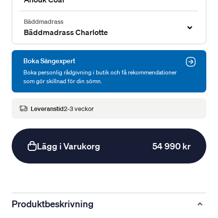
Bäddmadrass
Bäddmadrass Charlotte
Boka Sängexpert
Boka personlig rådgivning i butik och få rekommendationer
som gör skillnad för din sömn.
Leveranstid
2-3 veckor
Lägg i Varukorg
54 990 kr
Produktbeskrivning