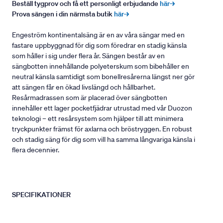
Beställ tygprov och få ett personligt erbjudande
här→
Prova sängen i din närmsta butik
här→
Engeström kontinentalsäng är en av våra sängar med en
fastare uppbyggnad för dig som föredrar en stadig känsla
som håller i sig under flera år. Sängen består av en
sängbotten innehållande polyeterskum som bibehåller en
neutral känsla samtidigt som bonellresårerna längst ner gör
att sängen får en ökad livslängd och hållbarhet.
Resårmadrassen som är placerad över sängbotten
innehåller ett lager pocketfjädrar utrustad med vår Duozon
teknologi – ett resårsystem som hjälper till att minimera
tryckpunkter främst för axlarna och bröstryggen. En robust
och stadig säng för dig som vill ha samma långvariga känsla i
flera decennier.
SPECIFIKATIONER