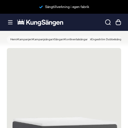
Sängtillverkning i egen fabrik
Hem
Kampanjer
Kampanjsängar
Sängar
Kontinentalsängar
Engeström Dubbelsäng