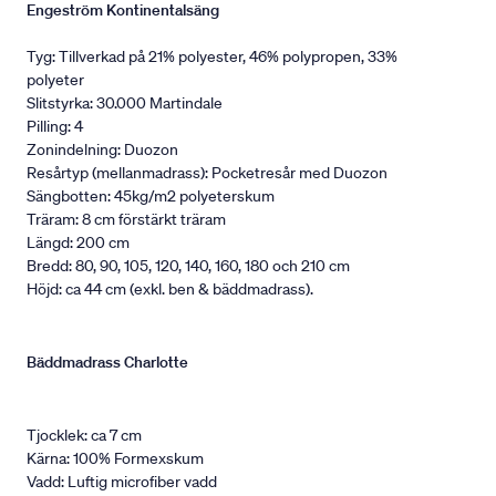
Engeström Kontinentalsäng
Tyg: Tillverkad på 21% polyester, 46% polypropen, 33%
polyeter
Slitstyrka: 30.000 Martindale
Pilling: 4
Zonindelning: Duozon
Resårtyp (mellanmadrass): Pocketresår med Duozon
Sängbotten: 45kg/m2 polyeterskum
Träram: 8 cm förstärkt träram
Längd: 200 cm
Bredd: 80, 90, 105, 120, 140, 160, 180 och 210 cm
Höjd: ca 44 cm (exkl. ben & bäddmadrass).
Bäddmadrass Charlotte
Tjocklek: ca 7 cm
Kärna: 100% Formexskum
Vadd: Luftig microfiber vadd