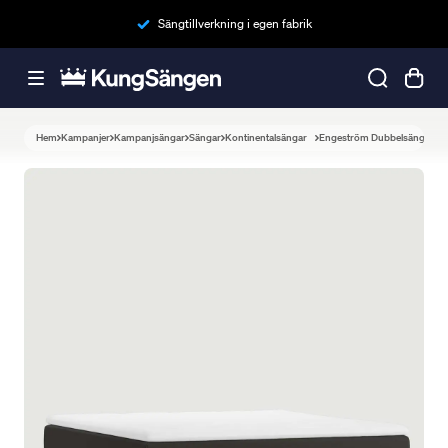
Sängtillverkning i egen fabrik
Hem
Kampanjer
Kampanjsängar
Sängar
Kontinentalsängar
Engeström Dubbelsäng