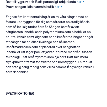
Beställ tygprov och få ett personligt erbjudande
här→
Prova sängen i din närmsta butik
här→
Engeström kontinentalsäng är en av våra sängar med en
fastare uppbyggnad för dig som föredrar en stadig känsla
som håller i sig under flera år. Sängen består av en
sängbotten innehållande polyeterskum som bibehåller en
neutral känsla samtidigt som bonellresårerna längst ner gör
att sängen får en ökad livslängd och hållbarhet.
Resårmadrassen som är placerad över sängbotten
innehåller ett lager pocketfjädrar utrustad med vår Duozon
teknologi – ett resårsystem som hjälper till att minimera
tryckpunkter främst för axlarna och bröstryggen. En robust
och stadig säng för dig som vill ha samma långvariga känsla i
flera decennier.
SPECIFIKATIONER