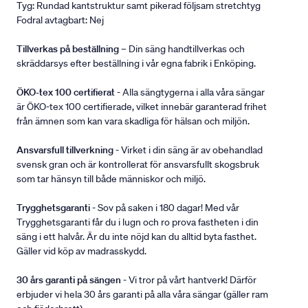
Tyg: Rundad kantstruktur samt pikerad följsam stretchtyg
Fodral avtagbart: Nej
Tillverkas på beställning
– Din säng handtillverkas och
skräddarsys efter beställning i vår egna fabrik i Enköping.
ÖKO-tex 100 certifierat
- Alla sängtygerna i alla våra sängar
är ÖKO-tex 100 certifierade, vilket innebär garanterad frihet
från ämnen som kan vara skadliga för hälsan och miljön.
Ansvarsfull tillverkning
- Virket i din säng är av obehandlad
svensk gran och är kontrollerat för ansvarsfullt skogsbruk
som tar hänsyn till både människor och miljö.
Trygghetsgaranti
- Sov på saken i 180 dagar! Med vår
Trygghetsgaranti får du i lugn och ro prova fastheten i din
säng i ett halvår. Är du inte nöjd kan du alltid byta fasthet.
Gäller vid köp av madrasskydd.
30 års garanti på sängen
- Vi tror på vårt hantverk! Därför
erbjuder vi hela 30 års garanti på alla våra sängar (gäller ram