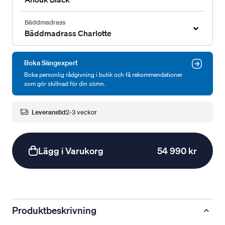
Bäddmadrass
Bäddmadrass Charlotte
Boka Sängexpert
Boka personlig rådgivning i butik och få rekommendationer
som gör skillnad för din sömn.
Leveranstid
2-3 veckor
Lägg i Varukorg
54 990 kr
Produktbeskrivning