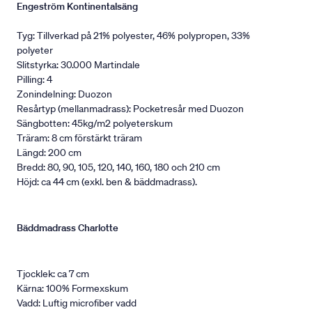
Engeström Kontinentalsäng
Tyg: Tillverkad på 21% polyester, 46% polypropen, 33%
polyeter
Slitstyrka: 30.000 Martindale
Pilling: 4
Zonindelning: Duozon
Resårtyp (mellanmadrass): Pocketresår med Duozon
Sängbotten: 45kg/m2 polyeterskum
Träram: 8 cm förstärkt träram
Längd: 200 cm
Bredd: 80, 90, 105, 120, 140, 160, 180 och 210 cm
Höjd: ca 44 cm (exkl. ben & bäddmadrass).
Bäddmadrass Charlotte
Tjocklek: ca 7 cm
Kärna: 100% Formexskum
Vadd: Luftig microfiber vadd