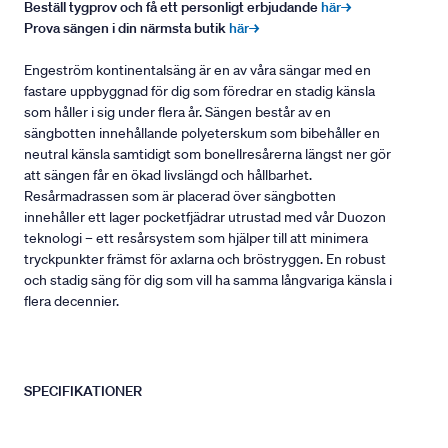
Beställ tygprov och få ett personligt erbjudande
här→
Prova sängen i din närmsta butik
här→
Engeström kontinentalsäng är en av våra sängar med en
fastare uppbyggnad för dig som föredrar en stadig känsla
som håller i sig under flera år. Sängen består av en
sängbotten innehållande polyeterskum som bibehåller en
neutral känsla samtidigt som bonellresårerna längst ner gör
att sängen får en ökad livslängd och hållbarhet.
Resårmadrassen som är placerad över sängbotten
innehåller ett lager pocketfjädrar utrustad med vår Duozon
teknologi – ett resårsystem som hjälper till att minimera
tryckpunkter främst för axlarna och bröstryggen. En robust
och stadig säng för dig som vill ha samma långvariga känsla i
flera decennier.
SPECIFIKATIONER