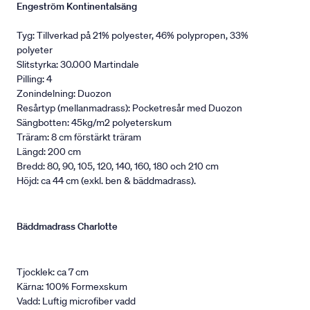
Engeström Kontinentalsäng
Tyg: Tillverkad på 21% polyester, 46% polypropen, 33%
polyeter
Slitstyrka: 30.000 Martindale
Pilling: 4
Zonindelning: Duozon
Resårtyp (mellanmadrass): Pocketresår med Duozon
Sängbotten: 45kg/m2 polyeterskum
Träram: 8 cm förstärkt träram
Längd: 200 cm
Bredd: 80, 90, 105, 120, 140, 160, 180 och 210 cm
Höjd: ca 44 cm (exkl. ben & bäddmadrass).
Bäddmadrass Charlotte
Tjocklek: ca 7 cm
Kärna: 100% Formexskum
Vadd: Luftig microfiber vadd