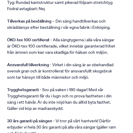
Tyg: Rundad kantstruktur samt pikerad följsam stretchtyg
Fodral avtagbart: Nej
Tillverkas på beställning
– Din säng handtillverkas och
skräddarsys efter beställning i vår egna fabrik i Enköping.
ÖKO-tex 100 certifierat
- Alla sängtygerna i alla våra sängar
är ÖKO-tex 100 certifierade, vilket innebär garanterad frihet
från ämnen som kan vara skadliga för hälsan och miljön.
Ansvarsfull tillverkning
- Virket i din säng är av obehandlad
svensk gran och är kontrollerat för ansvarsfullt skogsbruk
som tar hänsyn till både människor och miljö.
Trygghetsgaranti
- Sov på saken i 180 dagar! Med vår
Trygghetsgaranti får du i lugn och ro prova fastheten i din
säng i ett halvår. Är du inte nöjd kan du alltid byta fasthet.
Gäller vid köp av madrasskydd.
30 års garanti på sängen
- Vi tror på vårt hantverk! Därför
erbjuder vi hela 30 års garanti på alla våra sängar (gäller ram