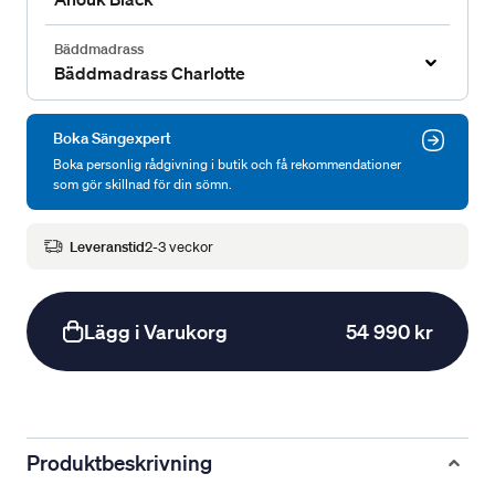
Bäddmadrass
Bäddmadrass Charlotte
Boka Sängexpert
Boka personlig rådgivning i butik och få rekommendationer
som gör skillnad för din sömn.
Leveranstid
2-3 veckor
Lägg i Varukorg
54 990 kr
Produktbeskrivning