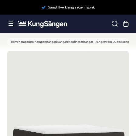
Sängtillverkning i egen fabrik
Hem
Kampanjer
Kampanjsängar
Sängar
Kontinentalsängar
Engeström Dubbelsäng