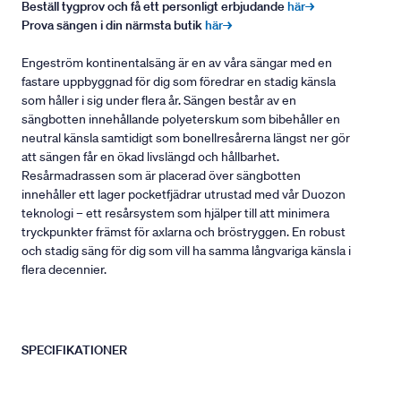
Beställ tygprov och få ett personligt erbjudande
här→
Prova sängen i din närmsta butik
här→
Engeström kontinentalsäng är en av våra sängar med en
fastare uppbyggnad för dig som föredrar en stadig känsla
som håller i sig under flera år. Sängen består av en
sängbotten innehållande polyeterskum som bibehåller en
neutral känsla samtidigt som bonellresårerna längst ner gör
att sängen får en ökad livslängd och hållbarhet.
Resårmadrassen som är placerad över sängbotten
innehåller ett lager pocketfjädrar utrustad med vår Duozon
teknologi – ett resårsystem som hjälper till att minimera
tryckpunkter främst för axlarna och bröstryggen. En robust
och stadig säng för dig som vill ha samma långvariga känsla i
flera decennier.
SPECIFIKATIONER