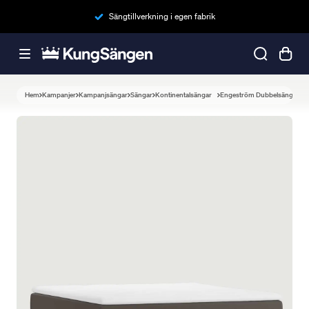
Sängtillverkning i egen fabrik
Hem
Kampanjer
Kampanjsängar
Sängar
Kontinentalsängar
Engeström Dubbelsäng