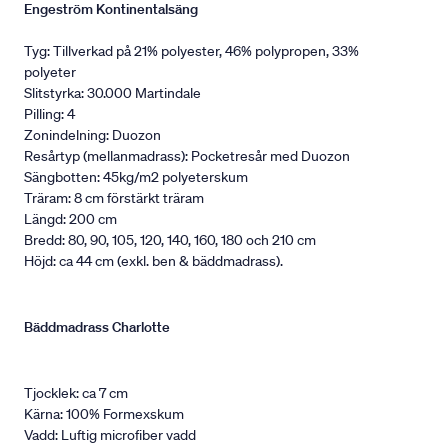
Engeström Kontinentalsäng
Tyg: Tillverkad på 21% polyester, 46% polypropen, 33%
polyeter
Slitstyrka: 30.000 Martindale
Pilling: 4
Zonindelning: Duozon
Resårtyp (mellanmadrass): Pocketresår med Duozon
Sängbotten: 45kg/m2 polyeterskum
Träram: 8 cm förstärkt träram
Längd: 200 cm
Bredd: 80, 90, 105, 120, 140, 160, 180 och 210 cm
Höjd: ca 44 cm (exkl. ben & bäddmadrass).
Bäddmadrass Charlotte
Tjocklek: ca 7 cm
Kärna: 100% Formexskum
Vadd: Luftig microfiber vadd