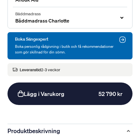
Bäddmadrass
Bäddmadrass Charlotte
Boka Sängexpert
Boka personlig rådgivning i butik och få rekommendationer
som gör skillnad för din sömn.
Leveranstid
2-3 veckor
Lägg i Varukorg
52 790 kr
Produktbeskrivning