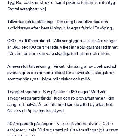
Tyg: Rundad kantstruktur samt pikerad följsam stretchtyg
Fodral avtagbart: Nej
Tillverkas på beställning
– Din säng handtillverkas och
skräddarsys efter beställning i vår egna fabrik i Enköping.
ÖKO-tex 100 certifierat
- Alla sängtygerna i alla våra sängar
är ÖKO-tex 100 certifierade, vilket innebär garanterad frihet
från ämnen som kan vara skadliga för hälsan och miljön.
Ansvarsfull tillverkning
- Virket i din säng är av obehandlad
svensk gran och är kontrollerat för ansvarsfullt skogsbruk
som tar hänsyn till både människor och miljö.
Trygghetsgaranti
- Sov på saken i 180 dagar! Med vår
Trygghetsgaranti får du i lugn och ro prova fastheten i din
säng i ett halvår. Är du inte nöjd kan du alltid byta fasthet.
Gäller vid köp av madrasskydd.
30 års garanti på sängen
- Vi tror på vårt hantverk! Därför
erbjuder vi hela 30 års garanti på alla våra sängar (gäller ram