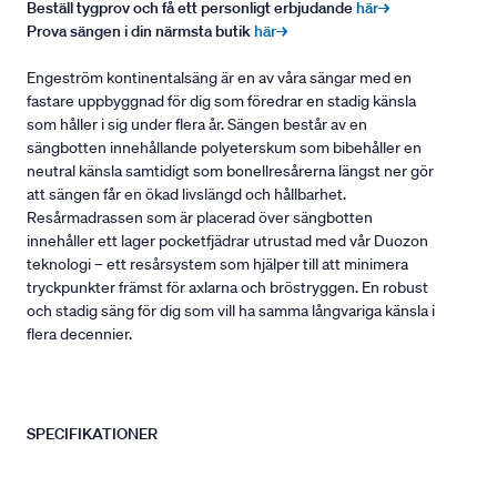
Beställ tygprov och få ett personligt erbjudande
här→
Prova sängen i din närmsta butik
här→
Engeström kontinentalsäng är en av våra sängar med en
fastare uppbyggnad för dig som föredrar en stadig känsla
som håller i sig under flera år. Sängen består av en
sängbotten innehållande polyeterskum som bibehåller en
neutral känsla samtidigt som bonellresårerna längst ner gör
att sängen får en ökad livslängd och hållbarhet.
Resårmadrassen som är placerad över sängbotten
innehåller ett lager pocketfjädrar utrustad med vår Duozon
teknologi – ett resårsystem som hjälper till att minimera
tryckpunkter främst för axlarna och bröstryggen. En robust
och stadig säng för dig som vill ha samma långvariga känsla i
flera decennier.
SPECIFIKATIONER