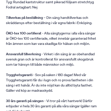
Tyg: Rundad kantstruktur samt pikerad följsam stretchtyg
Fodral avtagbart: Nej
Tillverkas på beställning
– Din säng handtillverkas och
skräddarsys efter beställning i vår egna fabrik i Enköping.
ÖKO-tex 100 certifierat
- Alla sängtygerna i alla våra sängar
är ÖKO-tex 100 certifierade, vilket innebär garanterad frihet
från ämnen som kan vara skadliga för hälsan och miljön.
Ansvarsfull tillverkning
- Virket i din säng är av obehandlad
svensk gran och är kontrollerat för ansvarsfullt skogsbruk
som tar hänsyn till både människor och miljö.
Trygghetsgaranti
- Sov på saken i 180 dagar! Med vår
Trygghetsgaranti får du i lugn och ro prova fastheten i din
säng i ett halvår. Är du inte nöjd kan du alltid byta fasthet.
Gäller vid köp av madrasskydd.
30 års garanti på sängen
- Vi tror på vårt hantverk! Därför
erbjuder vi hela 30 års garanti på alla våra sängar (gäller ram