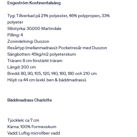
Engeström Kontinentalsäng
Tyg: Tillverkad på 21% polyester, 46% polypropen, 33%
polyeter
Slitstyrka: 30.000 Martindale
Pilling: 4
Zonindelning: Duozon
Resårtyp (mellanmadrass): Pocketresår med Duozon
Sängbotten: 45kg/m2 polyeterskum
Träram: 8 cm förstärkt träram
Längd: 200 cm
Bredd: 80, 90, 105, 120, 140, 160, 180 och 210 cm
Höjd: ca 44 cm (exkl. ben & bäddmadrass).
Bäddmadrass Charlotte
Tjocklek: ca 7 cm
Kärna: 100% Formexskum
Vadd: Luftig microfiber vadd