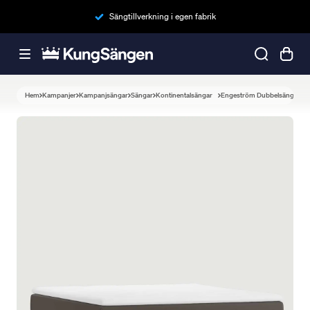
Sängtillverkning i egen fabrik
Hem
Kampanjer
Kampanjsängar
Sängar
Kontinentalsängar
Engeström Dubbelsäng