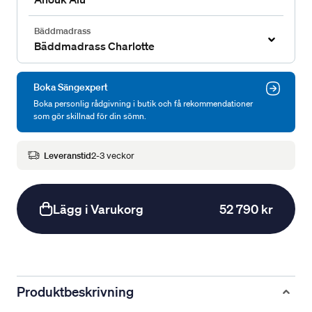
Bäddmadrass
Bäddmadrass Charlotte
Boka Sängexpert
Boka personlig rådgivning i butik och få rekommendationer
som gör skillnad för din sömn.
Leveranstid
2-3 veckor
Lägg i Varukorg
52 790 kr
Produktbeskrivning