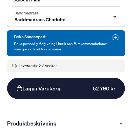
Bäddmadrass
Bäddmadrass Charlotte
Boka Sängexpert
Boka personlig rådgivning i butik och få rekommendationer
som gör skillnad för din sömn.
Leveranstid
2-3 veckor
Lägg i Varukorg
52 790 kr
Produktbeskrivning