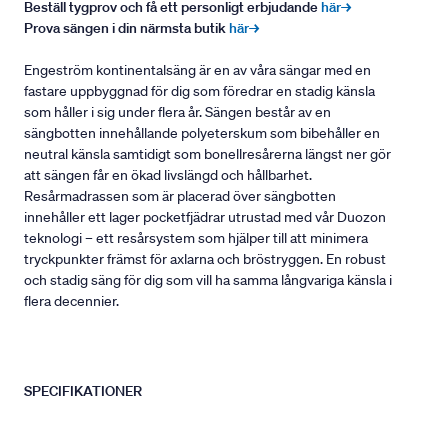
Beställ tygprov och få ett personligt erbjudande
här→
Prova sängen i din närmsta butik
här→
Engeström kontinentalsäng är en av våra sängar med en
fastare uppbyggnad för dig som föredrar en stadig känsla
som håller i sig under flera år. Sängen består av en
sängbotten innehållande polyeterskum som bibehåller en
neutral känsla samtidigt som bonellresårerna längst ner gör
att sängen får en ökad livslängd och hållbarhet.
Resårmadrassen som är placerad över sängbotten
innehåller ett lager pocketfjädrar utrustad med vår Duozon
teknologi – ett resårsystem som hjälper till att minimera
tryckpunkter främst för axlarna och bröstryggen. En robust
och stadig säng för dig som vill ha samma långvariga känsla i
flera decennier.
SPECIFIKATIONER