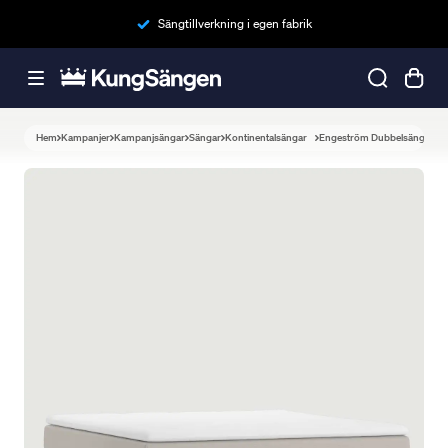
Sängtillverkning i egen fabrik
Hem
Kampanjer
Kampanjsängar
Sängar
Kontinentalsängar
Engeström Dubbelsäng