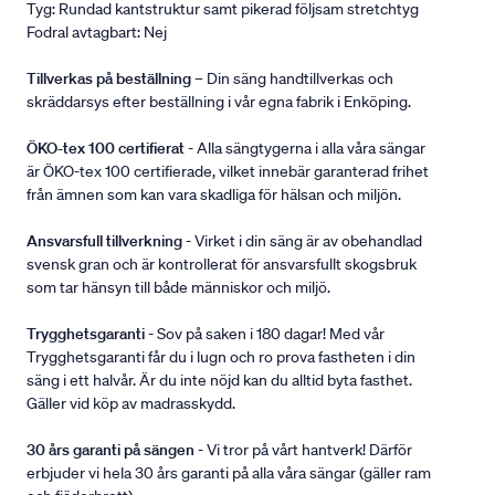
Tyg: Rundad kantstruktur samt pikerad följsam stretchtyg
Fodral avtagbart: Nej
Tillverkas på beställning
– Din säng handtillverkas och
skräddarsys efter beställning i vår egna fabrik i Enköping.
ÖKO-tex 100 certifierat
- Alla sängtygerna i alla våra sängar
är ÖKO-tex 100 certifierade, vilket innebär garanterad frihet
från ämnen som kan vara skadliga för hälsan och miljön.
Ansvarsfull tillverkning
- Virket i din säng är av obehandlad
svensk gran och är kontrollerat för ansvarsfullt skogsbruk
som tar hänsyn till både människor och miljö.
Trygghetsgaranti
- Sov på saken i 180 dagar! Med vår
Trygghetsgaranti får du i lugn och ro prova fastheten i din
säng i ett halvår. Är du inte nöjd kan du alltid byta fasthet.
Gäller vid köp av madrasskydd.
30 års garanti på sängen
- Vi tror på vårt hantverk! Därför
erbjuder vi hela 30 års garanti på alla våra sängar (gäller ram